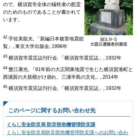
ので、横須賀市全体の犠牲者の慰霊
のためのものであることが書かれて
います。
42
宇佐美龍夫, 「新編日本被害地震総
覧」, 東京大学出版会, 1996年
43
横須賀市震災誌刊行会, 「横須賀市震災誌」, 1932年
44
蟹江康光, 「91年前の大正関東地震で生じた横須賀港町と
西浦賀の大規模がけ崩れ、三浦半島の文化」, 2014年
45
横須賀市震災誌刊行会, 「横須賀市震災誌」, 1932年
このページに関するお問い合わせ先
くらし安全防災局 防災部危機管理防災課
くらし安全防災局防災部危機管理防災課へのお問い合わ