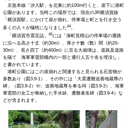
京急本線「汐入駅」を北東に約100m行くと、崖下に港町
公園があります。当時この場所では、現在のJR横須賀線
「横須賀駅」にかけて崖が崩れ、停車場と町とを行き交う
44
多くの人々が犠牲になりました
。
45
「横須賀市震災誌」
には「湊町見晴山の停車場の通路
に沿へる高さ十丈《約30m》、厚さ十數《数》間《約20-
30m》、長さ四丁《約400m》に亘る大崩壊は、道路及道路
を隔てゝ海軍軍需部構内の一部と通行人五十名を埋没し」
と書かれています。
港町公園にはこの崖崩れと関連すると見られる石造物が
多数あり（図3.9-1）、その中には「大震遭難追善地蔵尊の
碑」（図3.9-2）や、追善地蔵尊を奉る祠（図3.9-3）、海軍
軍需部の女工が奉納した手水鉢、遭難者名碑（図3.9-4）な
どが含まれます。