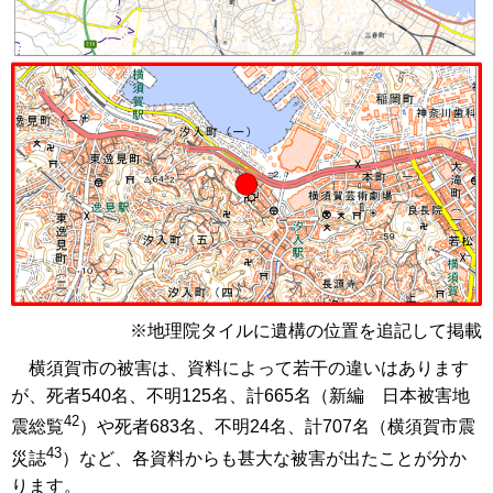
※地理院タイルに遺構の位置を追記して掲載
横須賀市の被害は、資料によって若干の違いはあります
が、死者540名、不明125名、計665名（新編 日本被害地
42
震総覧
）や死者683名、不明24名、計707名（横須賀市震
43
災誌
）など、各資料からも甚大な被害が出たことが分か
ります。