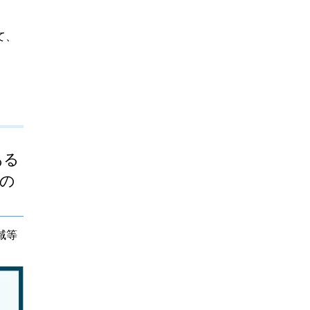
て、
ある
の
域等