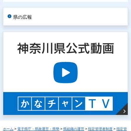
県の広報
ホーム
>
電子県庁・県政運営・県勢
>
県組織の運営
>
指定管理者制度
>
指定管