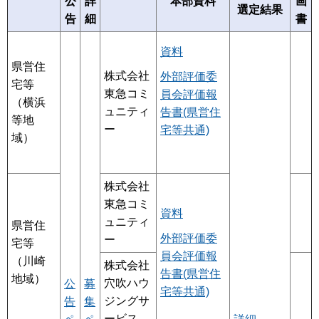
公
詳
本部資料
画
選定結果
告
細
書
資料
県営住
株式会社
外部評価委
宅等
東急コミ
員会評価報
（横浜
ュニティ
告書(県営住
等地
ー
宅等共通)
域）
株式会社
東急コミ
資料
ュニティ
県営住
外部評価委
ー
宅等
員会評価報
（川崎
株式会社
告書(県営住
地域）
穴吹ハウ
公
募
宅等共通)
ジングサ
告
集
ービス