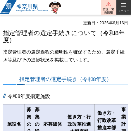
神奈川県
防災・緊
メニュー
急情報
更新日：2026年6月16日
指定管理者の選定手続きについて（令和8年
度）
指定管理者の選定過程の透明性を確保するため、選定手続
き等及びその進捗状況を掲載しています。
指定管理者の選定手続き（令和8年度）
令和8年度指定施設
募
募
事
働き方・
集
集
働き方・行
業
行政改革
施設名
の
の
応募団体
政改革推進
計
推進本部