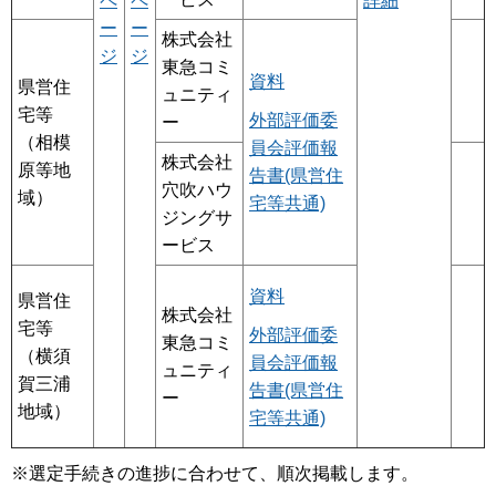
ペ
ペ
詳細
ー
ー
株式会社
ジ
ジ
東急コミ
資料
県営住
ュニティ
宅等
外部評価委
ー
（相模
員会評価報
株式会社
原等地
告書(県営住
穴吹ハウ
域）
宅等共通)
ジングサ
ービス
資料
県営住
株式会社
宅等
外部評価委
東急コミ
（横須
員会評価報
ュニティ
賀三浦
告書(県営住
ー
地域）
宅等共通)
※選定手続きの進捗に合わせて、順次掲載します。