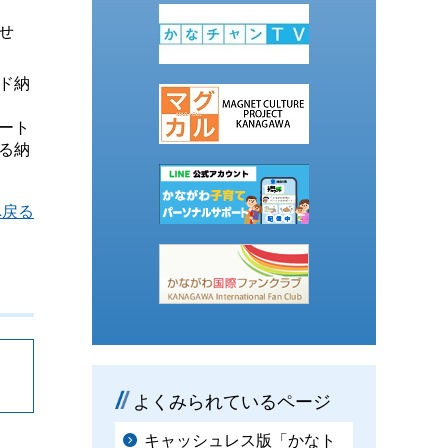
せ
ド納
ート
る納
へ戻る
よくみられているページ
キャッシュレス版「かなト