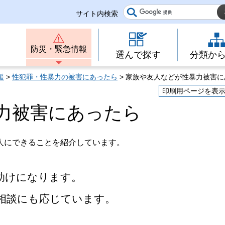
サイト内検索
防災・緊急情報
選んで探す
分類か
援
>
性犯罪・性暴力の被害にあったら
> 家族や友人などが性暴力被害
印刷用ページを表
力被害にあったら
人にできることを紹介しています。
助けになります。
相談にも応じています。