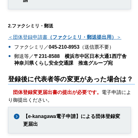
2.ファクシミリ・郵送
＜
団体登録申請書
（ファクシミリ・郵送提出用）
＞
ファクシミリ／
045-210-8953
（送信票不要）
郵送等／
〒231-8588 横浜市中区日本大通1西庁舎
神奈川県くらし安全交通課 推進グループ宛
登録後に代表者等の変更があった場合は？
団体登録変更届出書の提出が必要です。
電子申請によ
り御提出ください。
【e-kanagawa電子申請】による団体登録変
更届出