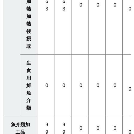
加
6
6
0
0
0
0
熱
3
3
0
加
熱
後
摂
取
生
食
用
0
鮮
0
0
0
0
0
0
魚
介
類
魚介類加
9
9
0
0
0
0
工品
9
9
0