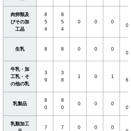
肉卵類及
8
8
0
びその加
5
5
0
0
0
0
工品
4
4
0
生乳
8
8
0
0
0
0
牛乳・加
3
3
2
工乳・そ
1
0
1
9
8
6
の他の乳
8
8
0
乳製品
0
0
0
0
0
0
乳類加工
0
7
7
0
0
0