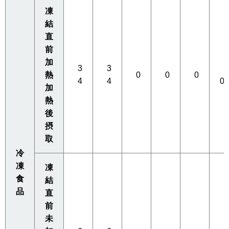
凍
結
直
前
加
3
3
0
熱
0
0
0
4
4
0
加
熱
後
摂
取
冷
凍
凍
食
結
品
直
前
未