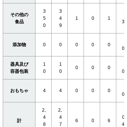
3
3
その他の
0
5
4
1
0
1
食品
3
0
9
0
添加物
0
0
0
0
0
0
器具及び
1
1
0
0
0
0
容器包装
0
0
0
0
おもちゃ
4
4
0
0
0
0
2,
2,
4
4
0.
計
6
0
6
8
7
4