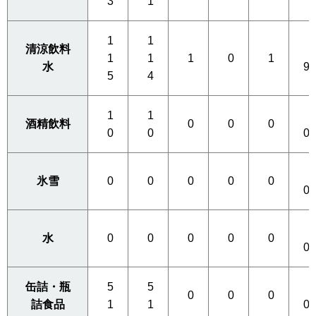
3
1
1
1
清涼飲料
0
1
1
1
0
1
水
9
5
4
1
1
0
酒精飲料
0
0
0
0
0
0
0
氷雪
0
0
0
0
0
0
0
水
0
0
0
0
0
0
缶詰・瓶
5
5
0
0
0
0
詰食品
1
1
0