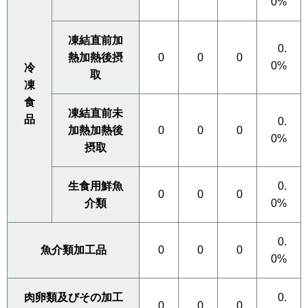
0%
凍結直前加
0.
熱加熱後摂
0
0
0
0%
冷
取
凍
食
凍結直前未
品
0.
加熱加熱後
0
0
0
0%
摂取
生食用鮮魚
0.
0
0
0
介類
0%
0.
魚介類加工品
0
0
0
0%
肉卵類及びその加工
0.
0
0
0