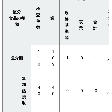
検
区分
規
査
食品の種
適
格
件
表
合
類
基
数
示
計
準
等
1
1
0
魚介類
1
0
1
0
1
9
0
9
無
加
4
4
0
熱
0
0
0
0
0
0
摂
取