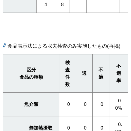
4
8
食品表示法による収去検査のみ実施したもの(再掲)
検
不
区分
査
不
適
適
食品の種類
件
適
率
数
0.
魚介類
0
0
0
0%
0.
無加熱摂取
0
0
0