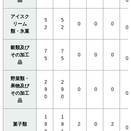
品
0
アイスク
5
5
0
リーム
0
0
0
2
2
0
類・氷菓
穀類及び
7
7
0
その加工
0
0
0
5
5
0
品
野菜類・
2
2
果物及び
0
9
9
0
0
0
その加工
0
0
0
品
1
1
1
菓子類
9
9
2
0
2
0