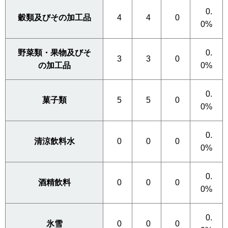
0.
穀類及びその加工品
4
4
0
0%
野菜類・果物及びそ
0.
3
3
0
の加工品
0%
0.
菓子類
5
5
0
0%
0.
清涼飲料水
0
0
0
0%
0.
酒精飲料
0
0
0
0%
0.
氷雪
0
0
0