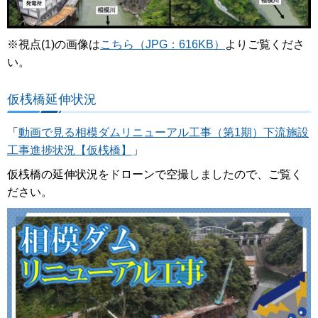
※視点(1)の画像は
こちら（JPG：616KB）
よりご覧くださ
い。
仮桟橋延伸状況
「
動画で見る相模ダムリニューアル工事（第1期）下流施設
工事進捗状況【仮桟橋】
」
仮桟橋の延伸状況をドローンで空撮しましたので、ご覧く
ださい。