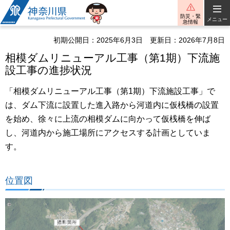
神奈川県
防災・緊
メニュー
急情報
初期公開日：2025年6月3日
更新日：2026年7月8日
相模ダムリニューアル工事（第1期）下流施
設工事の進捗状況
「相模ダムリニューアル工事（第1期）下流施設工事」で
は、ダム下流に設置した進入路から河道内に仮桟橋の設置
を始め、徐々に上流の相模ダムに向かって仮桟橋を伸ば
し、河道内から施工場所にアクセスする計画としていま
す。
位置図