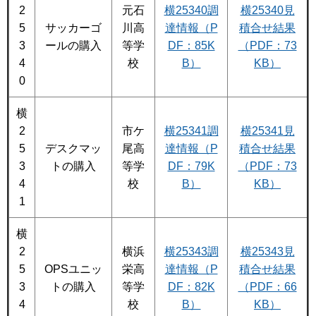
2
元石
横25340調
横25340見
5
サッカーゴ
川高
達情報（P
積合せ結果
3
ールの購入
等学
DF：85K
（PDF：73
4
校
B）
KB）
0
横
2
市ケ
横25341調
横25341見
5
デスクマッ
尾高
達情報（P
積合せ結果
3
トの購入
等学
DF：79K
（PDF：73
4
校
B）
KB）
1
横
2
横浜
横25343調
横25343見
5
OPSユニッ
栄高
達情報（P
積合せ結果
3
トの購入
等学
DF：82K
（PDF：66
4
校
B）
KB）