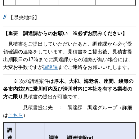
【県央地域】
【重要 調達課からのお願い ※必ずお読みください】
見積書をご提出していただいたあと、調達課から必ず受
領確認の連絡をしています。見積書をご提出後、見積書提
出期限日の17時までに調達課からの連絡が無い場合には、
大変お手数ですが
調達課
までご連絡をお願いいたします。
※ 次の調達案件は
厚木、大和、海老名、座間、綾瀬の
各市内並びに愛川町内及び清川村内に本社を有する業者の
方に限り
見積書の提出が可能です。
見積書提出先 ： 調達課 調達グループ（詳細
は
こちら
）
調
達
調達
調達情報pd