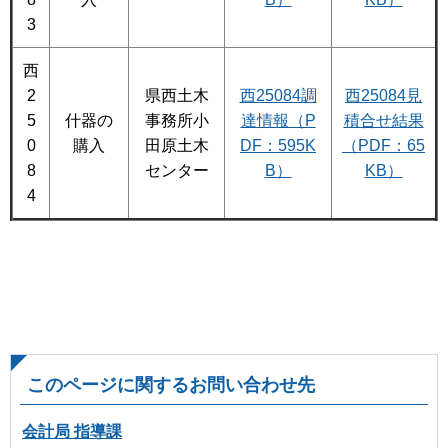
3
西
2
県西土木
西25084調
西25084見
5
什器の
事務所小
達情報（P
積合せ結果
0
購入
田原土木
DF：595K
（PDF：65
8
センター
B）
KB）
4
このページに関するお問い合わせ先
会計局 指導課