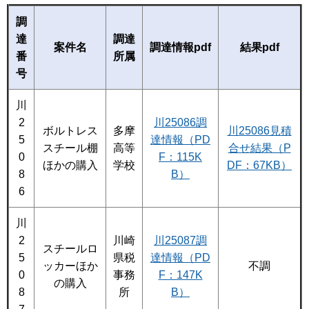
調
達
調達
案件名
調達情報pdf
結果pdf
番
所属
号
川
2
川25086調
ボルトレス
多摩
川25086見積
5
達情報（PD
スチール棚
高等
合せ結果（P
0
F：115K
ほかの購入
学校
DF：67KB）
8
B）
6
川
2
川崎
川25087調
スチールロ
5
県税
達情報（PD
ッカーほか
不調
0
事務
F：147K
の購入
8
所
B）