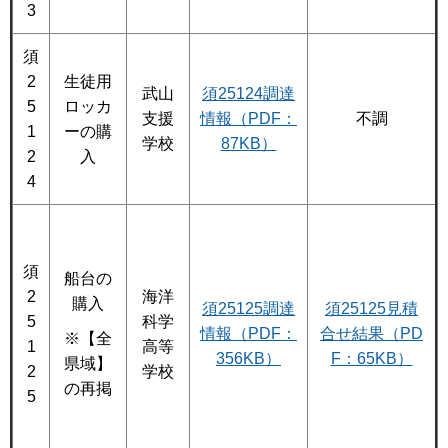
3
須
2
生徒用
武山
須25124調達
5
ロッカ
支援
情報（PDF：
不調
1
ーの購
学校
87KB）
2
入
4
須
船台の
海洋
2
購入
須25125調達
須25125見積
科学
5
情報（PDF：
合せ結果（PD
※【全
高等
1
356KB）
F：65KB）
県域】
学校
2
の再掲
5