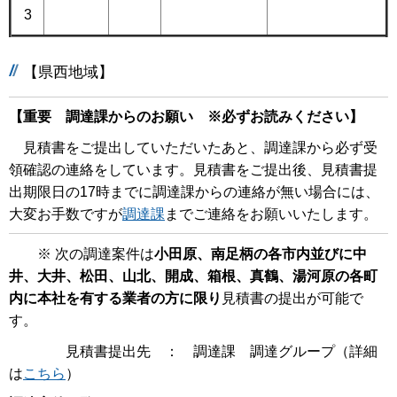
3
【県西地域】
【重要 調達課からのお願い ※必ずお読みください】
見積書をご提出していただいたあと、調達課から必ず受
領確認の連絡をしています。見積書をご提出後、見積書提
出期限日の17時までに調達課からの連絡が無い場合には、
大変お手数ですが
調達課
までご連絡をお願いいたします。
※ 次の調達案件は
小田原、南足柄の各市内並びに中
井、大井、松田、山北、開成、箱根、真鶴、湯河原の各町
内に本社を有する業者の方に限り
見積書の提出が可能で
す。
見積書提出先 ： 調達課 調達グループ（詳細
は
こちら
）