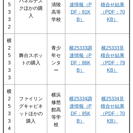
パネルデス
5
清陵
達情報（P
積合せ結果
クほかの購
3
高等
DF：91K
（PDF：70
入
3
学校
B）
KB）
2
横
2
青少
横25333調
横25333見
5
舞台スポッ
年セ
達情報（P
積合せ結果
3
トの購入
ンタ
DF：86K
（PDF：79
3
ー
B）
KB）
3
横
横浜
2
ファイリン
横25334調
横25334見
修悠
5
グキャビネ
達情報（P
積合せ結果
館高
3
ットほかの
DF：95K
（PDF：70
等学
3
購入
B）
KB）
校
4