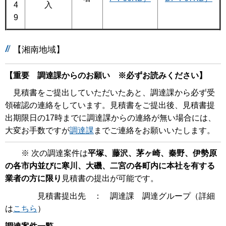
4
入
9
【湘南地域】
【重要 調達課からのお願い ※必ずお読みください】
見積書をご提出していただいたあと、調達課から必ず受
領確認の連絡をしています。見積書をご提出後、見積書提
出期限日の17時までに調達課からの連絡が無い場合には、
大変お手数ですが
調達課
までご連絡をお願いいたします。
※ 次の調達案件は
平塚、藤沢、茅ヶ崎、秦野、伊勢原
の各市内並びに寒川、大磯、二宮の各町内に本社を有する
業者の方に限り
見積書の提出が可能です。
見積書提出先 ： 調達課 調達グループ（詳細
は
こちら
）