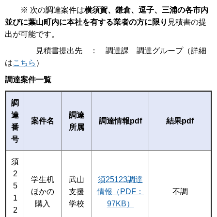
※ 次の調達案件は
横須賀、鎌倉、逗子、三浦の各市内
並びに葉山町内に本社を有する業者の方に限り
見積書の提
出が可能です。
見積書提出先 ： 調達課 調達グループ（詳細
は
こちら
）
調達案件一覧
調
達
調達
案件名
調達情報pdf
結果pdf
番
所属
号
須
2
学生机
武山
須25123調達
5
ほかの
支援
情報（PDF：
不調
1
購入
学校
97KB）
2