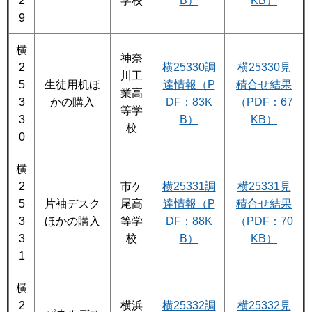
2
学校
B）
KB）
9
横
神奈
2
横25330調
横25330見
川工
5
生徒用机ほ
達情報（P
積合せ結果
業高
3
かの購入
DF：83K
（PDF：67
等学
3
B）
KB）
校
0
横
2
市ケ
横25331調
横25331見
5
片袖デスク
尾高
達情報（P
積合せ結果
3
ほかの購入
等学
DF：88K
（PDF：70
3
校
B）
KB）
1
横
2
横浜
横25332調
横25332見