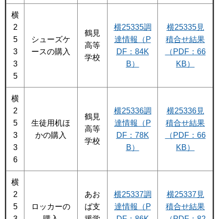
横
2
横25335調
横25335見
鶴見
5
シューズケ
達情報（P
積合せ結果
高等
3
ースの購入
DF：84K
（PDF：66
学校
3
B）
KB）
5
横
2
横25336調
横25336見
鶴見
5
生徒用机ほ
達情報（P
積合せ結果
高等
3
かの購入
DF：78K
（PDF：66
学校
3
B）
KB）
6
横
2
あお
横25337調
横25337見
5
ロッカーの
ば支
達情報（P
積合せ結果
3
購入
援学
DF：86K
（PDF：82