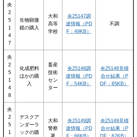
央
2
大和
央25147調
5
生物顕微
高等
達情報（PD
不調
1
鏡の購入
学校
F：49KB）
4
7
央
2
畜産
化成肥料
央25148調
央25148見積
5
技術
ほかの購
達情報（PD
合せ結果（P
1
セン
入
F：54KB）
DF：65KB）
4
ター
8
央
2
デスクア
大和
央25149調
央25149見積
5
ンダーラ
警察
達情報（PD
合せ結果（P
1
ックの購
署
F：66KB）
DF：67KB）