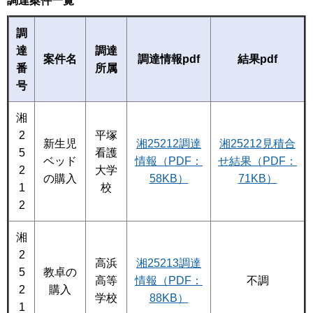
調達案件一覧
調
達
調達
案件名
調達情報pdf
結果pdf
番
所属
号
湘
2
平塚
新生児
湘25212調達
湘25212見積合
5
看護
ベッド
情報（PDF：
せ結果（PDF：
2
大学
の購入
58KB）
71KB）
1
校
2
湘
2
高浜
湘25213調達
5
教卓の
高等
情報（PDF：
不調
2
購入
学校
88KB）
1