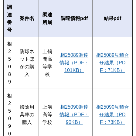
調
達
調達
案件名
調達情報pdf
結果pdf
番
所属
号
相
2
防球ネ
上鶴
相25089調達
相25089見積合
5
ットほ
間高
情報（PDF：
せ結果（PD
0
かの購
等学
101KB）
F：71KB）
8
入
校
9
相
2
掃除用
上溝
相25090調達
相25090見積合
5
具庫の
高等
情報（PDF：
せ結果（PD
0
購入
学校
90KB）
F：73KB）
9
0