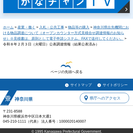
ホーム
>
産業・働く
>
入札・公共工事
>
物品等の購入
>
神奈川県出先機関にお
ける物品調達について（オープンカウンター方式見積合せ調達情報のお知ら
せ）※見積書は、原則として電子申請システム、FAXで送付してください。
>
令和８年２月３日（火曜日）公表調達情報（結果公表済み）
ページの先頭へ戻る
サイトマップ
サイトポリシー
県庁へのアクセス
〒231-8588
神奈川県横浜市中区日本大通1
045-210-1111（代表） 法人番号：1000020140007
© 1995 Kanagawa Prefectural Government.