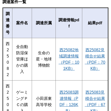
調達案件一覧
調
達
調達情報pd
案件名
調達所属
結果pdf
番
f
号
西
全自動
2
西25082地
西25082見
防湿保
生命の
5
域調達情報
積合せ結果
管庫ほ
星・地球
0
（PDF：10
（PDF：70
かの購
博物館
8
1KB）
KB）
入
2
西
2
ゲーミ
西25083調
西25083見
5
ングＰ
小田原東
達情報（P
積合せ結果
0
Ｃの購
高等学校
DF：126K
（PDF：67
8
入
B）
KB）