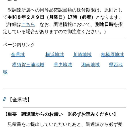
※調達所属への同等品確認書類の送付期限は、原則とし
て
令和８年２月９日（月曜日）17時（必着）
となります。
（詳細は
こちら
なお、調達情報において、
別途日時
を指
定している場合がありますので御注意ください。)
ページ内リンク
全県域
横浜地域
川崎地域
相模原地域
横須賀三浦地域
県央地域
湘南地域
県西地
域
【全県域】
【重要 調達課からのお願い ※必ずお読みください】
見積書をご提出していただいたあと、調達課から必ず受