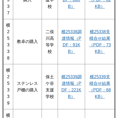
3
校
B）
KB）
7
横
2
二俣
横25338調
横25338見
5
川高
達情報（P
積合せ結果
教卓の購入
3
等学
DF：91K
（PDF：73
3
校
B）
KB）
8
横
2
保土
横25339調
横25339見
5
ステンレス
ケ谷
達情報（P
積合せ結果
3
戸棚の購入
支援
DF：221K
（PDF：68
3
学校
B）
KB）
9
横