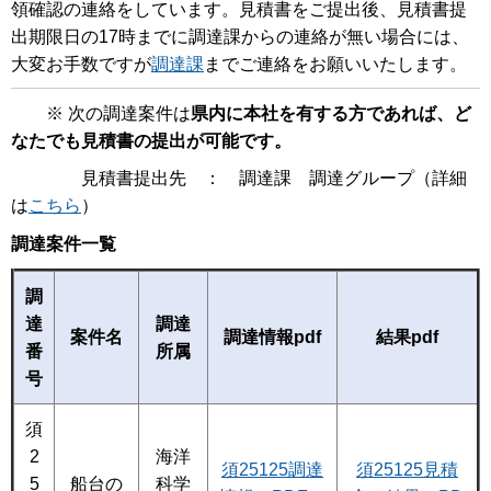
領確認の連絡をしています。見積書をご提出後、見積書提
出期限日の17時までに調達課からの連絡が無い場合には、
大変お手数ですが
調達課
までご連絡をお願いいたします。
※ 次の調達案件は
県内に本社を有する方であれば、ど
なたでも見積書の提出が可能です。
見積書提出先 ： 調達課 調達グループ（詳細
は
こちら
）
調達案件一覧
調
達
調達
案件名
調達情報pdf
結果pdf
番
所属
号
須
2
海洋
須25125調達
須25125見積
5
船台の
科学