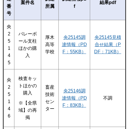
案件名
結果pdf
番
所属
f
号
央
2
バレーボ
厚木
央25145調
央25145見積
5
ール支柱
高等
達情報（PD
合せ結果（P
1
ほかの購
学校
F：55KB）
DF：71KB）
4
入
5
検査キッ
央
トほかの
2
畜産
央25146調
購入
5
技術
達情報（PD
不調
1
セン
※【全県
F：83KB）
4
ター
域】の再
6
掲