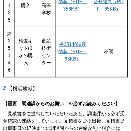
情報（PDF：
合せ結果（PD
1
購入
高等
356KB）
F：65KB）
2
学校
5
央
2
検査キ
畜産
央25146調達
5
ットほ
技術
情報（PDF：
不調
1
かの購
セン
83KB）
4
入
ター
6
【横浜地域】
【重要 調達課からのお願い ※必ずお読みください】
見積書をご提出していただいたあと、調達課から必ず受
領確認の連絡をしています。見積書をご提出後、見積書提
出期限日の17時までに調達課からの連絡が無い場合には、