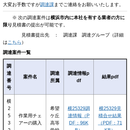
大変お手数ですが
調達課
までご連絡をお願いいたします。
※ 次の調達案件は
横浜市内に本社を有する業者の方に
限り
見積書の提出が可能です。
見積書提出先 ： 調達課 調達グループ（詳細
は
こちら
）
調達案件一覧
調
達
調達
調達情報p
案件名
結果pdf
番
所属
df
号
横
2
希望
横25329調
横25329見
5
作業用チェ
ケ丘
達情報（P
積合せ結果
3
アーの購入
高等
DF：96K
（PDF：71