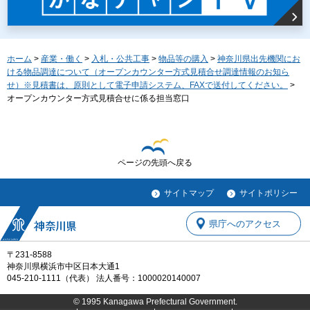
ホーム
>
産業・働く
>
入札・公共工事
>
物品等の購入
>
神奈川県出先機関にお
ける物品調達について（オープンカウンター方式見積合せ調達情報のお知ら
せ）※見積書は、原則として電子申請システム、FAXで送付してください。
>
オープンカウンター方式見積合せに係る担当窓口
ページの先頭へ戻る
サイトマップ
サイトポリシー
県庁へのアクセス
〒231-8588
神奈川県横浜市中区日本大通1
045-210-1111（代表） 法人番号：1000020140007
© 1995 Kanagawa Prefectural Government.