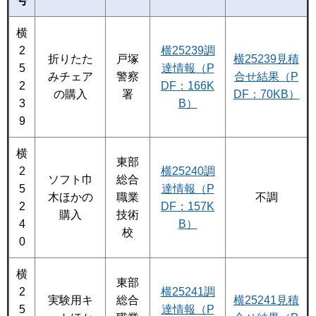
号
横
2
横25239調
折りたた
戸塚
横25239見積
5
達情報（P
みチェア
警察
合せ結果（P
2
DF：166K
の購入
署
DF：70KB）
3
B）
9
横
東部
2
横25240調
ソフト巾
総合
5
達情報（P
木ほかの
職業
不調
2
DF：157K
購入
技術
4
B）
校
0
横
東部
2
横25241調
実験用キ
総合
横25241見積
5
達情報（P