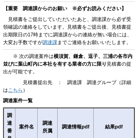
【重要 調達課からのお願い ※必ずお読みください】
見積書をご提出していただいたあと、調達課から必ず受
領確認の連絡をしています。見積書をご提出後、見積書提
出期限日の17時までに調達課からの連絡が無い場合には、
大変お手数ですが
調達課
までご連絡をお願いいたします。
※ 次の調達案件は
横須賀、鎌倉、逗子、三浦の各市内
並びに葉山町内に本社を有する業者の方に限り
見積書の提
出が可能です。
見積書提出先 ： 調達課 調達グループ（詳細
は
こちら
）
調達案件一覧
調
達
調達
案件名
調達情報pdf
結果pdf
番
所属