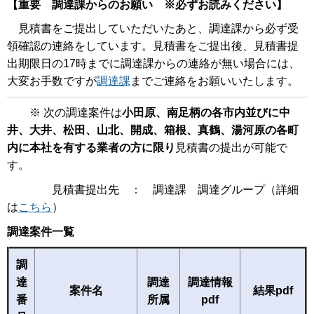
【重要 調達課からのお願い ※必ずお読みください】
見積書をご提出していただいたあと、調達課から必ず受
領確認の連絡をしています。見積書をご提出後、見積書提
出期限日の17時までに調達課からの連絡が無い場合には、
大変お手数ですが
調達課
までご連絡をお願いいたします。
※ 次の調達案件は
小田原、南足柄の各市内並びに中
井、大井、松田、山北、開成、箱根、真鶴、湯河原の各町
内に本社を有する業者の方に限り
見積書の提出が可能で
す。
見積書提出先 ： 調達課 調達グループ（詳細
は
こちら
）
調達案件一覧
調
達
調達
調達情報
案件名
結果pdf
番
所属
pdf