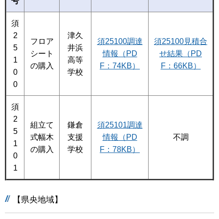
号
須
2
津久
フロア
須25100調達
須25100見積合
5
井浜
シート
情報（PD
せ結果（PD
1
高等
の購入
F：74KB）
F：66KB）
0
学校
0
須
2
組立て
鎌倉
須25101調達
5
式幅木
支援
情報（PD
不調
1
の購入
学校
F：78KB）
0
1
【県央地域】