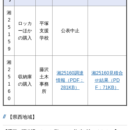
湘
2
ロッカ
平塚
5
ーほか
支援
公表中止
1
の購入
学校
5
9
湘
2
藤沢
湘25160調達
湘25160見積合
5
収納庫
土木
情報（PDF：
せ結果（PD
1
の購入
事務
281KB）
F：71KB）
6
所
0
【県西地域】