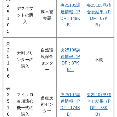
2
央25105調
央25105見積
デスクマ
5
厚木警
達情報（P
合せ結果（P
ットの購
1
察署
DF：149K
DF：67K
入
0
B）
B）
5
央
2
自然環
央25106調
大判プリ
5
境保全
達情報（P
ンターの
不調
1
センタ
DF：87K
購入
0
ー
B）
6
央
2
マイクロ
央25107調
央25107見積
畜産技
5
冷却遠心
達情報（P
合せ結果（P
術セン
1
機一式の
DF：174K
DF：73K
ター
0
購入
B）
B）