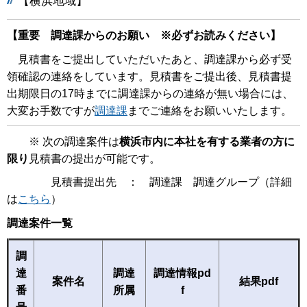
【横浜地域】
【重要 調達課からのお願い ※必ずお読みください】
見積書をご提出していただいたあと、調達課から必ず受
領確認の連絡をしています。見積書をご提出後、見積書提
出期限日の17時までに調達課からの連絡が無い場合には、
大変お手数ですが
調達課
までご連絡をお願いいたします。
※ 次の調達案件は
横浜市内に本社を有する業者の方に
限り
見積書の提出が可能です。
見積書提出先 ： 調達課 調達グループ（詳細
は
こちら
）
調達案件一覧
調
達
調達
調達情報pd
案件名
結果pdf
番
所属
f