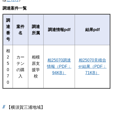
調達案件一覧
調
達
案件
調達
調達情報pdf
結果pdf
番
名
所属
号
相
2
カー
相模
相25070調達
相25070見積合
5
テン
原支
情報（PDF：
せ結果（PDF：
0
の購
援学
94KB）
71KB）
7
入
校
0
【横須賀三浦地域】