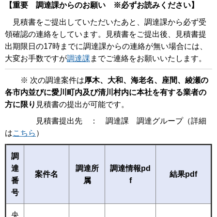
【重要 調達課からのお願い ※必ずお読みください】
見積書をご提出していただいたあと、調達課から必ず受
領確認の連絡をしています。見積書をご提出後、見積書提
出期限日の17時までに調達課からの連絡が無い場合には、
大変お手数ですが
調達課
までご連絡をお願いいたします。
※ 次の調達案件は
厚木、大和、海老名、座間、綾瀬の
各市内並びに愛川町内及び清川村内に本社を有する業者の
方に限り
見積書の提出が可能です。
見積書提出先 ： 調達課 調達グループ（詳細
は
こちら
）
調
達
調達所
調達情報pd
案件名
結果pdf
番
属
f
号
央