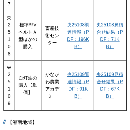
7
央
2
標準型V
央25108調
央25108見積
畜産技
5
ベルトＡ
達情報（P
合せ結果（P
術セン
1
型ほかの
DF：196K
DF：71K
ター
0
購入
B）
B）
8
央
2
かなが
央25109調
央25109見積
白灯油の
5
わ農業
達情報（P
合せ結果（P
購入【単
1
アカデ
DF：91K
DF：67K
価】
0
ミー
B）
B）
9
【湘南地域】