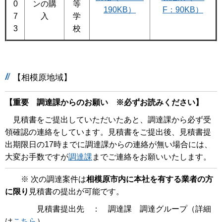
0
ンの購
等
190KB）
F：90KB）
7
入
学
3
校
【相模原地域】
【重要 調達課からのお願い ※必ずお読みください】
見積書をご提出していただいたあと、調達課から必ず受
領確認の連絡をしています。見積書をご提出後、見積書提
出期限日の17時までに調達課からの連絡が無い場合には、
大変お手数ですが
調達課
までご連絡をお願いいたします。
※ 次の調達案件は
相模原市内に本社を有する業者の方
に限り
見積書の提出が可能です。
見積書提出先 ： 調達課 調達グループ（詳細
は
こちら
）