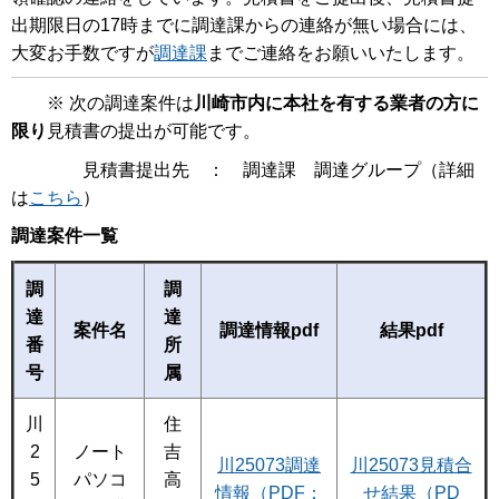
出期限日の17時までに調達課からの連絡が無い場合には、
大変お手数ですが
調達課
までご連絡をお願いいたします。
※ 次の調達案件は
川崎市内に本社を有する業者の方に
限り
見積書の提出が可能です。
見積書提出先 ： 調達課 調達グループ（詳細
は
こちら
）
調達案件一覧
調
調
達
達
案件名
調達情報pdf
結果pdf
番
所
号
属
川
住
2
ノート
吉
川25073調達
川25073見積合
5
パソコ
高
情報（PDF：
せ結果（PD