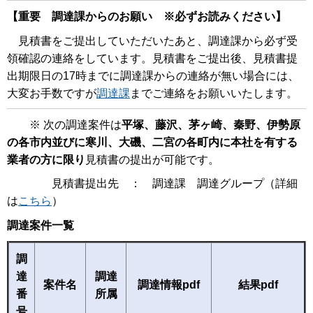
【重要 調達課からのお願い ※必ずお読みください】
見積書をご提出していただいたあと、調達課から必ず受
領確認の連絡をしています。見積書をご提出後、見積書提
出期限日の17時までに調達課からの連絡が無い場合には、
大変お手数ですが
調達課
までご連絡をお願いいたします。
※ 次の調達案件は
平塚、藤沢、茅ヶ崎、秦野、伊勢原
の各市内並びに寒川、大磯、二宮の各町内に本社を有する
業者の方に限り
見積書の提出が可能です。
見積書提出先 ： 調達課 調達グループ（詳細
は
こちら
）
調達案件一覧
調
達
調達
案件名
調達情報pdf
結果pdf
番
所属
号