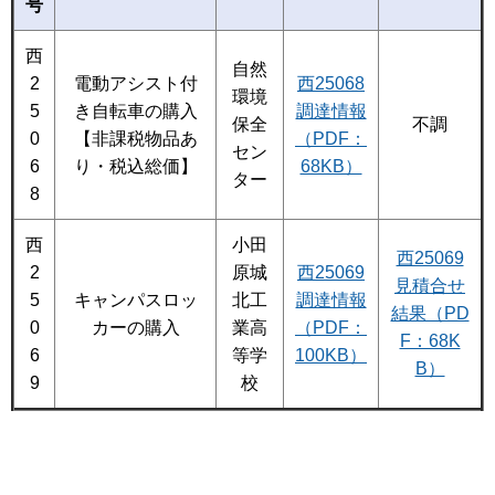
号
西
自然
2
電動アシスト付
西25068
環境
5
き自転車の購入
調達情報
保全
不調
0
【非課税物品あ
（PDF：
セン
6
り・税込総価】
68KB）
ター
8
西
小田
西25069
2
原城
西25069
見積合せ
5
キャンパスロッ
北工
調達情報
結果（PD
0
カーの購入
業高
（PDF：
F：68K
6
等学
100KB）
B）
9
校