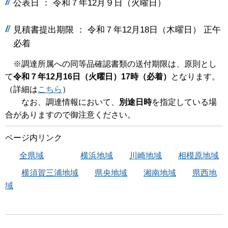
公表日 ： 令和７年12月９日（火曜日）
見積書提出期限 ： 令和７年12月18日（木曜日） 正午
必着
※調達所属への同等品確認書類の送付期限は、原則とし
て
令和７年12月16日（火曜日）17時（必着）
となります。
（詳細は
こちら
）
なお、調達情報において、
別途日時
を指定している場
合がありますので御注意ください。
ページ内リンク
全県域
横浜地域
川崎地域
相模原地域
横須賀三浦地域
県央地域
湘南地域
県西地
域