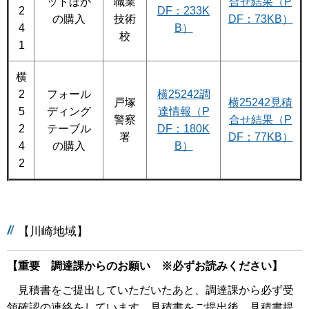
ットほか
職業
合せ結果（P
2
DF：233K
の購入
技術
DF：73KB）
4
B）
校
1
横
2
フォール
横25242調
戸塚
横25242見積
5
ディング
達情報（P
警察
合せ結果（P
2
テーブル
DF：180K
署
DF：77KB）
4
の購入
B）
2
【川崎地域】
【重要 調達課からのお願い ※必ずお読みください】
見積書をご提出していただいたあと、調達課から必ず受
領確認の連絡をしています。見積書をご提出後、見積書提