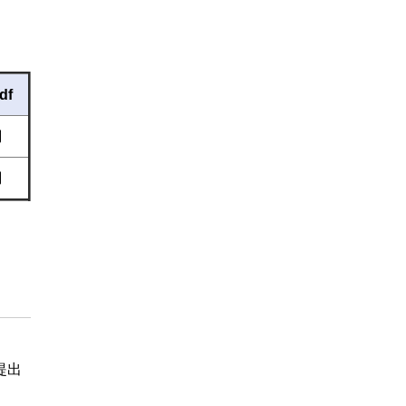
df
調
調
提出