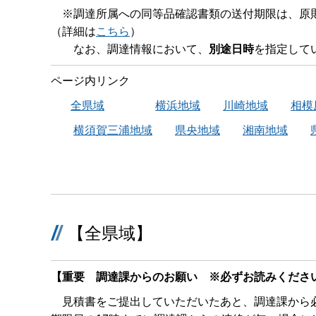
※調達所属への同等品確認書類の送付期限は、原
（詳細は
こちら
）
なお、調達情報において、
別途日時
を指定して
ページ内リンク
全県域
横浜地域
川崎地域
相模
横須賀三浦地域
県央地域
湘南地域
【全県域】
【重要 調達課からのお願い ※必ずお読みくださ
見積書をご提出していただいたあと、調達課から必