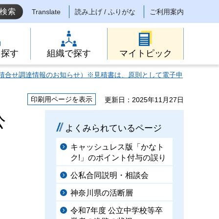
Translate
読み上げ / ふりがな
ご利用案内
ら探す
組織で探す
マイトピック
積合せ調達情報のお知らせ）※見積書は、原則として電子申
印刷用ページを表示
更新日：2025年11月27日
公
よくみられているページ
キャッシュレス版「かなト
ク!」のポイント付与の誤り
公私合同説明・相談会
神奈川県の活断層
令和7年度 公立中学校等卒