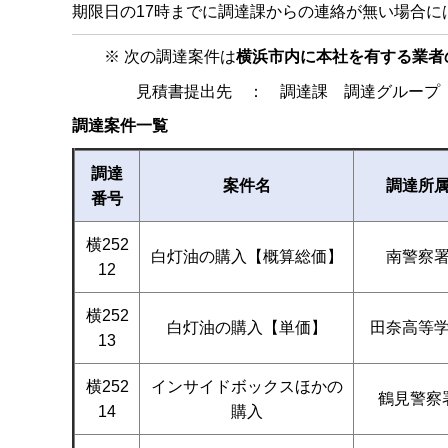
期限日の17時までに調達課からの連絡が無い場合に
※ 次の調達案件は
横浜市内に本社を有する業者
見積書提出先 ： 調達課 調達グループ（
調達案件一覧
調達
案件名
調達所
番号
横252
白灯油の購入【概算総価】
南警察
12
横252
白灯油の購入【単価】
田奈高等
13
横252
インサイドボックスほかの
鶴見警察
14
購入