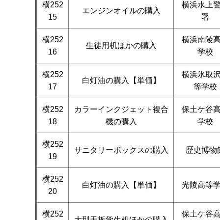
横252
横浜水上
エンジンオイルの購入
15
署
横252
横浜南陵
生徒用机ほかの購入
16
学校
横252
横浜氷取
白灯油の購入【単価】
17
等学校
横252
カラーインクジェット複合
保土ケ谷
18
機の購入
学校
横252
サニタリーボックスの購入
歴史博物
19
横252
白灯油の購入【単価】
光陵高等
20
横252
保土ケ谷
大型天板学生机ほかの購入