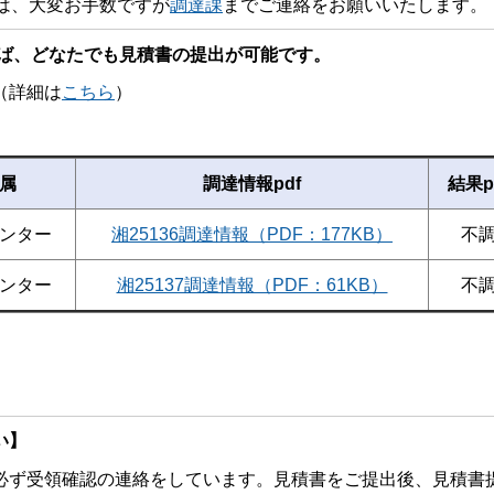
は、大変お手数ですが
調達課
までご連絡をお願いいたします。
ば、どなたでも見積書の提出が可能です。
詳細は
こちら
）
属
調達情報pdf
結果p
ンター
湘25136調達情報（PDF：177KB）
不
ンター
湘25137調達情報（PDF：61KB）
不
い】
ず受領確認の連絡をしています。見積書をご提出後、見積書