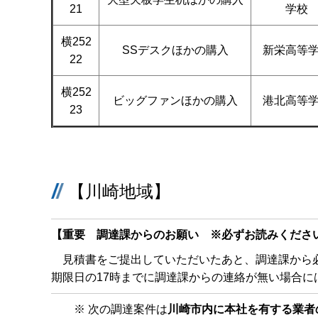
21
学校
横252
SSデスクほかの購入
新栄高等
22
横252
ビッグファンほかの購入
港北高等
23
【川崎地域】
【重要 調達課からのお願い ※必ずお読みくださ
見積書をご提出していただいたあと、調達課から必
期限日の17時までに調達課からの連絡が無い場合に
※ 次の調達案件は
川崎市内に本社を有する業者