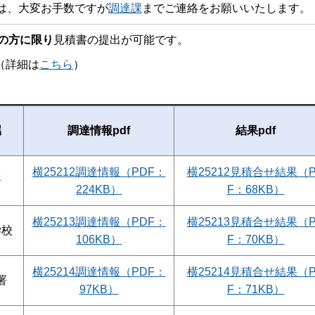
は、大変お手数ですが
調達課
までご連絡をお願いいたします。
の方に限り
見積書の提出が可能です。
詳細は
こちら
）
属
調達情報pdf
結果pdf
横25212調達情報（PDF：
横25212見積合せ結果（
署
224KB）
F：68KB）
横25213調達情報（PDF：
横25213見積合せ結果（
学校
106KB）
F：70KB）
横25214調達情報（PDF：
横25214見積合せ結果（
署
97KB）
F：71KB）