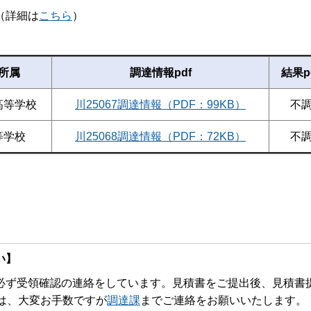
詳細は
こちら
）
所属
調達情報pdf
結果p
高等学校
川25067調達情報（PDF：99KB）
不
等学校
川25068調達情報（PDF：72KB）
不
い】
ず受領確認の連絡をしています。見積書をご提出後、見積書
は、大変お手数ですが
調達課
までご連絡をお願いいたします。