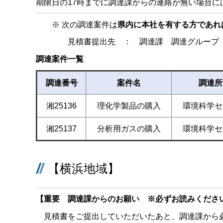
期限日の17時までに調達課からの連絡が無い場合に
※ 次の調達案件は
県内に本社を有する方であれ
見積書提出先 ： 調達課 調達グループ（
調達案件一覧
調達番号
案件名
調達所
湘25136
理化学製品の購入
環境科学セ
湘25137
分析用ガスの購入
環境科学セ
【横浜地域】
【重要 調達課からのお願い ※必ずお読みくださ
見積書をご提出していただいたあと、調達課から必