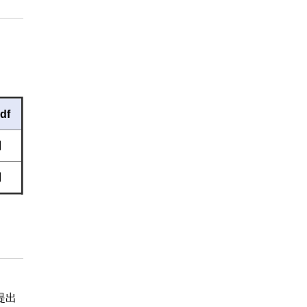
df
調
調
提出