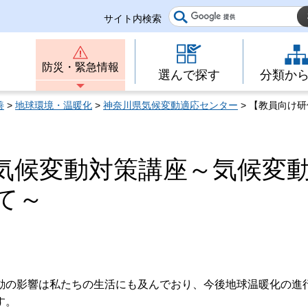
サイト内検索
防災・緊急情報
選んで探す
分類か
善
>
地球環境・温暖化
>
神奈川県気候変動適応センター
> 【教員向け
気候変動対策講座～気候変
て～
の影響は私たちの生活にも及んでおり、今後地球温暖化の進
す。