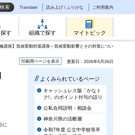
Translate
読み上げ / ふりがな
ご利用案内
ら探す
組織で探す
マイトピック
研修講座】気候変動対策講座～気候変動影響とその対策につい
印刷用ページを表示
更新日：2026年5月26日
動
よくみられているページ
キャッシュレス版「かなト
ク!」のポイント付与の誤り
公私合同説明・相談会
神奈川県の活断層
行に
令和7年度 公立中学校等卒