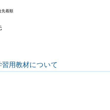
は先着順
先
学習用教材について