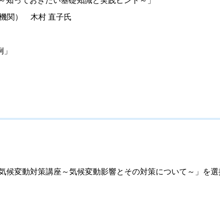
～知っておきたい基礎知識と実践ヒント～」
機関） 木村 直子氏
例」
気候変動対策講座～気候変動影響とその対策について～」を選