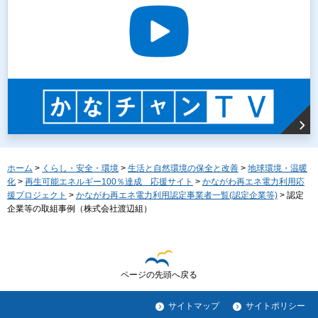
ホーム
>
くらし・安全・環境
>
生活と自然環境の保全と改善
>
地球環境・温暖
化
>
再生可能エネルギー100％達成 応援サイト
>
かながわ再エネ電力利用応
援プロジェクト
>
かながわ再エネ電力利用認定事業者一覧(認定企業等)
> 認定
企業等の取組事例（株式会社渡辺組）
ページの先頭へ戻る
サイトマップ
サイトポリシー