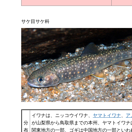
サケ目サケ科
イワナは、ニッコウイワナ、
ヤマトイワナ
、
ア
分
が山梨県から鳥取県までの本州、ヤマトイワナ
布
関東地方の一部、ゴギは中国地方の一部といわ