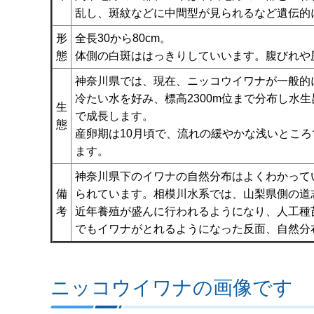
乱し、斑紋などに中間型が見られるなど遺伝的
形
全長30から80cm。
態
体側の白斑ははっきりしていいます。腹びれや
神奈川県では、現在、ニッコウイワナが一般的
冷たい水を好み、標高2300m位まで分布し水生
生
で成長します。
態
産卵期は10月頃で、流れの緩やかな浅いとこ
ます。
神奈川県下のイワナの自然分布はよくわかって
備
られています。相模川水系では、山梨県側の道
考
近年養殖が盛んに行われるようになり、人工種
でもイワナがとれるようになった反面、自然分
ニッコウイワナの画像です