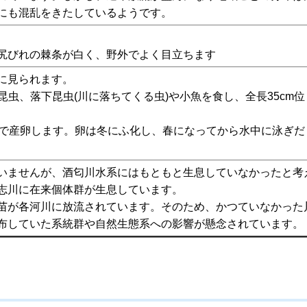
にも混乱をきたしているようです。
尻びれの棘条が白く、野外でよく目立ちます
に見られます。
昆虫、落下昆虫(川に落ちてくる虫)や小魚を食し、全長35cm位
ろで産卵します。卵は冬にふ化し、春になってから水中に泳ぎだ
いませんが、酒匂川水系にはもともと生息していなかったと考
志川に在来個体群が生息しています。
苗が各河川に放流されています。そのため、かつていなかった
布していた系統群や自然生態系への影響が懸念されています。