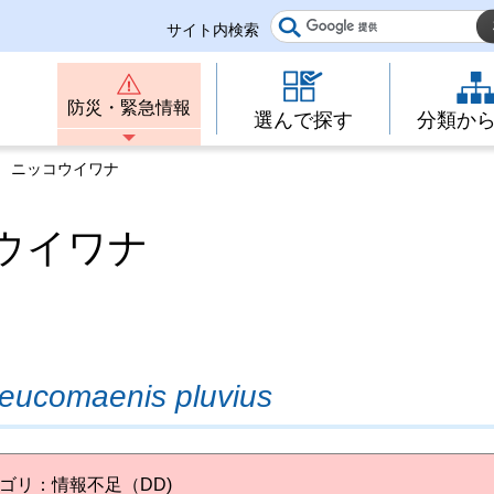
サイト内検索
防災・緊急情報
選んで探す
分類か
鑑 ニッコウイワナ
ウイワナ
eucomaenis pluvius
ゴリ：情報不足（DD)