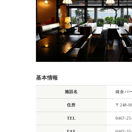
基本情報
施設名
鎌倉パ
住所
〒248-
TEL
0467-25
FAX
0467-25