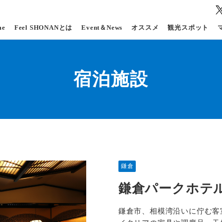
me
Feel SHONANとは
Event＆News
オススメ
観光スポット
宿泊施設
鎌倉
鎌倉パークホテ
鎌倉市、相模湾沿いに佇む客