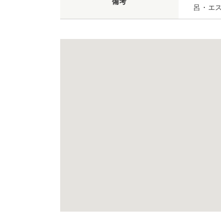
備考
呂・エ