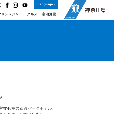
Language
マリンレジャー
グルメ
宿泊施設
ル
室数46室の鎌倉パークホテル。