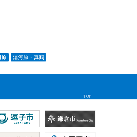
田原
湯河原・真鶴
TOP