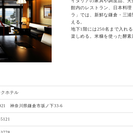
イタリアの家具や調度品、天
館内のレストラン、日本料理
ラ」では、新鮮な鎌倉・三浦
える。
地下1階には250名まで入
楽しめる。米糠を使った酵素
ークホテル
0021 神奈川県鎌倉市坂ノ下33-6
-5121
-3778