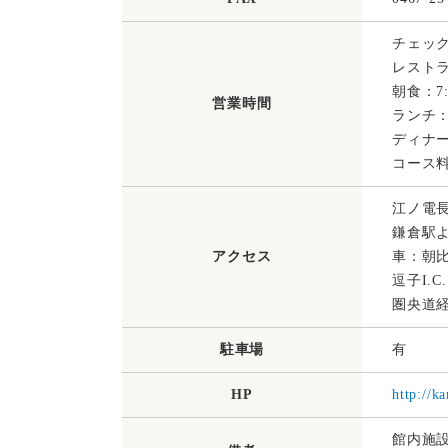
チェック
レスト
朝食：7:
営業時間
ランチ：11
ディナー：
コース料
江ノ電長
鎌倉駅よ
アクセス
車：朝比奈
逗子I.
圏央道経
駐車場
有
HP
http://k
館内施設