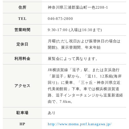
住所
神奈川県三浦郡葉山町一色2208-1
TEL
046-875-2800
営業時間
9:30-17:00 (入場は16:30まで)
月曜(ただし祝日および振替休日の場合は
定休日
開館)、展示替期間、年末年始
利用料金
展覧会によって異なります。
JR横須賀線「逗子」駅、または京浜急行
「新逗子」駅から、「逗11、12系統(海岸
回り)」に乗車、「三ヶ丘・神奈川県立近
アクセス
代美術館前」下車。車では横浜横須賀道
路、逗子インターチェンジから逗葉新道経
由で、7.6km。
駐車場
あり
HP
http://www.moma.pref.kanagawa.jp/