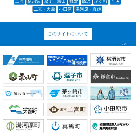
三浦
横須賀
逗子・葉山
鎌倉
藤沢
茅ヶ崎
平塚
二宮・大磯
小田原
湯河原・真鶴
このサイトについて
TOP