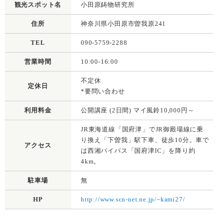
観光スポット名
小田原鋳物研究所
住所
神奈川県小田原市曽我原241
TEL
090-5759-2288
営業時間
10:00-16:00
不定休
定休日
*要問い合わせ
利用料金
公開講座 (2日間) マイ風鈴10,000円～
JR東海道線「国府津」でJR御殿場線に乗
り換え「下曽我」駅下車、徒歩10分。車で
アクセス
は西湘バイパス「国府津IC」を降り約
4km。
駐車場
無
HP
http://www.scn-net.ne.jp/~kami27/