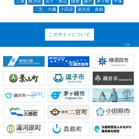
三浦
横須賀
逗子・葉山
鎌倉
藤沢
茅ヶ崎
平塚
二宮・大磯
小田原
湯河原・真鶴
このサイトについて
TOP