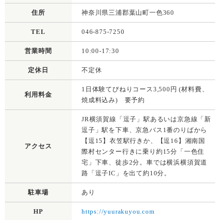
住所
神奈川県三浦郡葉山町一色360
TEL
046-875-7250
営業時間
10:00-17:30
定休日
不定休
1日体験てびねりコース3,500円 (材料費、
利用料金
焼成料込み) 要予約
JR横須賀線「逗子」駅あるいは京急線「新
逗子」駅を下車、京急バス1番のりばから
【逗15】衣笠駅行きか、【逗16】湘南国
アクセス
際村センター行きに乗り約15分「一色住
宅」下車、徒歩2分。車では横浜横須賀道
路「逗子IC」を出て約10分。
駐車場
あり
HP
https://yuurakuyou.com