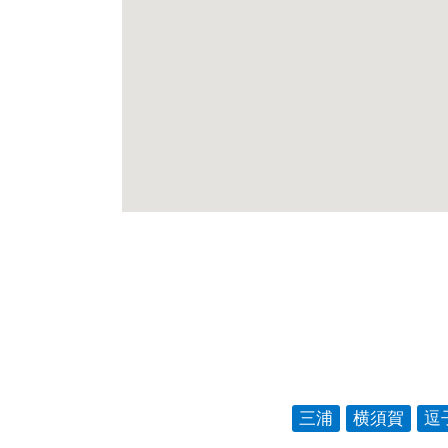
三浦
横須賀
逗