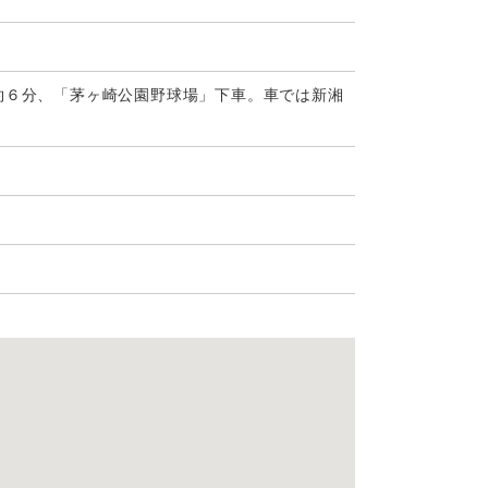
約６分、「茅ヶ崎公園野球場」下車。車では新湘
l