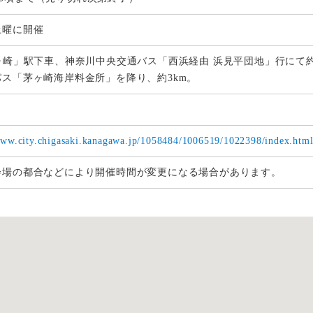
土曜に開催
茅ヶ崎」駅下車、神奈川中央交通バス「西浜経由 浜見平団地」行にて
パス「茅ヶ崎海岸料金所」を降り、約3km。
www.city.chigasaki.kanagawa.jp/1058484/1006519/1022398/index.htm
会場の都合などにより開催時間が変更になる場合があります。