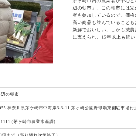
茅ヶ崎市内の農業者が中心と
辺の朝市」。この朝市には完
者も参加しているので、価格
高い商品も並んでいることも
新鮮でおいしい、しかも減農
に支えられ、15年以上も続
海辺の朝市
-0055 神奈川県茅ケ崎市中海岸3-3-11 茅ヶ崎公園野球場東側駐車場付
82-1111 (茅ヶ崎市農業水産課)
-9:00頃まで（売り切れ次第終了）