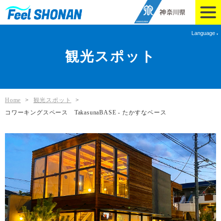
Language
観光スポット
Home
>
観光スポット
>
コワーキングスペース TakasunaBASE - たかすなベース