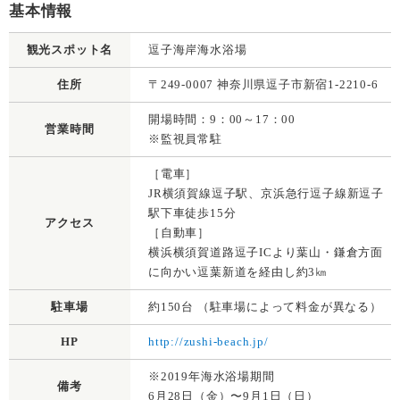
基本情報
観光スポット名
逗子海岸海水浴場
住所
〒249-0007 神奈川県逗子市新宿1-2210-6
開場時間：9：00～17：00
営業時間
※監視員常駐
［電車］
JR横須賀線逗子駅、京浜急行逗子線新逗子
駅下車徒歩15分
アクセス
［自動車］
横浜横須賀道路逗子ICより葉山・鎌倉方面
に向かい逗葉新道を経由し約3㎞
駐車場
約150台 （駐車場によって料金が異なる）
HP
http://zushi-beach.jp/
※2019年海水浴場期間
備考
6月28日（金）〜9月1日（日）