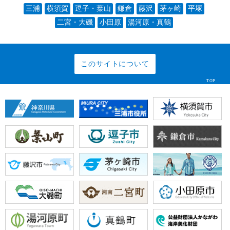
三浦
横須賀
逗子・葉山
鎌倉
藤沢
茅ヶ崎
平塚
二宮・大磯
小田原
湯河原・真鶴
このサイトについて
TOP