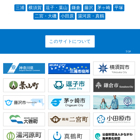
三浦
横須賀
逗子・葉山
鎌倉
藤沢
茅ヶ崎
平塚
二宮・大磯
小田原
湯河原・真鶴
このサイトについて
TOP