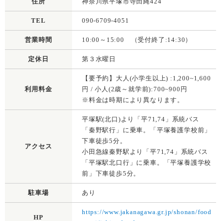
住所
神奈川県平塚市寺田縄424
TEL
090-6709-4051
営業時間
10:00～15:00 （受付終了:14:30）
定休日
第３水曜日
【要予約】大人(小学生以上) :1,200~1,600
利用料金
円 / 小人(2歳～就学前):700~900円
※料金は時期により異なります。
平塚駅(北口)より「平71,74」系統バス
「秦野駅行」に乗車。「平塚養護学校前」
下車徒歩5分。
アクセス
小田急線秦野駅より「平71,74」系統バス
「平塚駅北口行」に乗車。「平塚養護学校
前」下車徒歩5分。
駐車場
あり
https://www.jakanagawa.gr.jp/shonan/food
HP