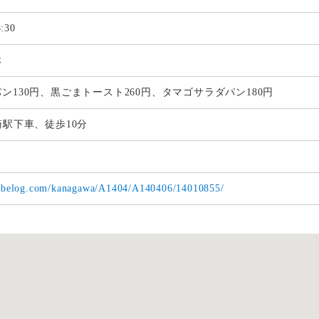
8:30
休
ン130円、黒ごまトースト260円、タマゴサラダパン180円
崎駅下車、徒歩10分
/tabelog.com/kanagawa/A1404/A140406/14010855/