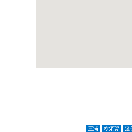
三浦
横須賀
逗