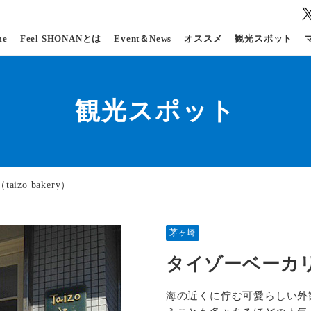
me
Feel SHONANとは
Event＆News
オススメ
観光スポット
観光スポット
zo bakery）
茅ヶ崎
タイゾーベーカリー（
海の近くに佇む可愛らしい外