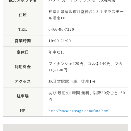
観光スポット名
パティ ガーデン テラスモール湘南店
神奈川県藤沢市辻堂神台1-3-1 テラスモー
住所
ル湘南1F
TEL
0466-86-7220
営業時間
10:00-21:00
定休日
年中なし
フィナンシェ120円、コルネ140円、マカ
利用料金
ロン190円
アクセス
JR辻堂駅駅下車、徒歩1分
あり 最初の1時間 無料、以降30分ごと150
駐車場
円
HP
http://www.pateaga.com/fina.html