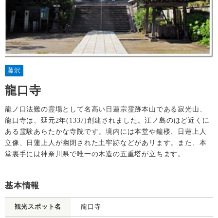
藤沢
龍口寺
龍ノ口法難の霊場として名高い日蓮宗霊跡本山である寂光山、
龍口寺は、延元2年(1337)創建されました。江ノ島のほど近くに
ある霊験あらたかな寺院です。境内には本堂や鐘楼、日蓮上人
立像、日蓮上人が幽閉された土牢跡などがあリます。また、本
堂裏手には神奈川県で唯一の木造の五重塔が立ちます。
基本情報
観光スポット名
龍口寺