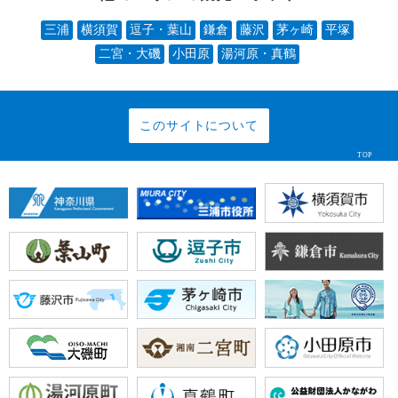
三浦
横須賀
逗子・葉山
鎌倉
藤沢
茅ヶ崎
平塚
二宮・大磯
小田原
湯河原・真鶴
このサイトについて
TOP