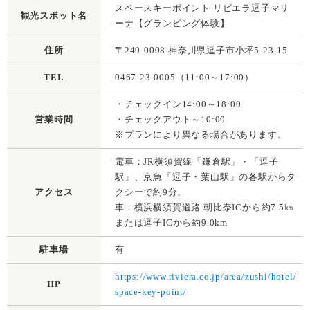
スペースキーポイント リビエラ逗子マリ
観光スポット名
ーナ【グランピング体験】
住所
〒249-0008 神奈川県逗子市小坪5-23-15
TEL
0467-23-0005（11:00～17:00）
・チェックイン14:00～18:00
営業時間
・チェックアウト～10:00
※プランにより異なる場合があります。
電車：JR横須賀線「鎌倉駅」・「逗子
駅」、京急「逗子・葉山駅」の各駅からタ
アクセス
クシーで約9分,
車：横浜横須賀道路 朝比奈ICから約7.5㎞
または逗子ICから約9.0km
駐車場
有
https://www.riviera.co.jp/area/zushi/hotel/
HP
space-key-point/