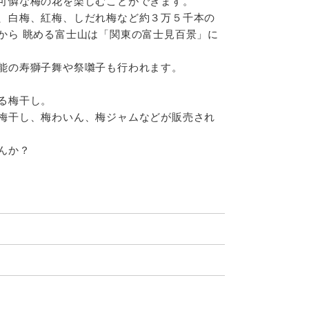
可憐な梅の花を楽しむことができます。
、白梅、紅梅、しだれ梅など約３万５千本の
から 眺める富士山は「関東の富士見百景」に
能の寿獅子舞や祭囃子も行われます。
る梅干し。
梅干し、梅わいん、梅ジャムなどが販売され
んか？