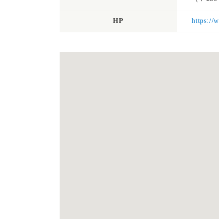
HP
https:/