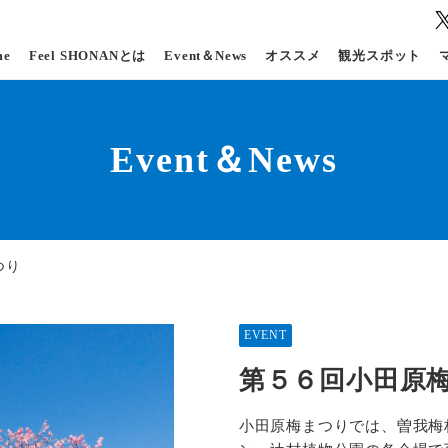
me
Feel SHONANとは
Event＆News
オススメ
観光スポット
Event＆News
つり
EVENT
第５６回小田原
小田原梅まつりでは、曽我梅