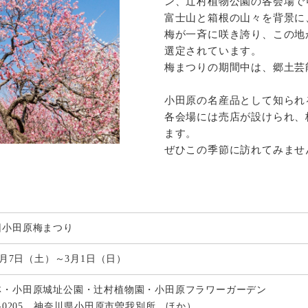
ン、辻村植物公園の各会場で
富士山と箱根の山々を背景に
梅が一斉に咲き誇り、この地
選定されています。
梅まつりの期間中は、郷土芸
小田原の名産品として知られ
各会場には売店が設けられ、
ます。
ぜひこの季節に訪れてみませ
回小田原梅まつり
年2月7日（土）～3月1日（日）
林・小田原城址公園・辻村植物園・小田原フラワーガーデン
0-0205 神奈川県小田原市曽我別所 ほか）