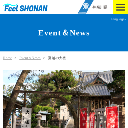
Language
Event＆News
Home
>
Event＆News
>
夏越の大祓