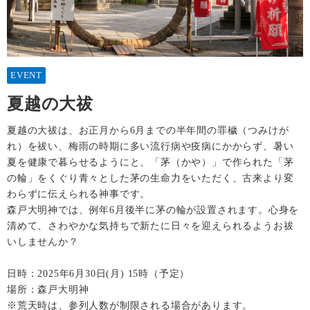
EVENT
夏越の大祓
夏越の大祓は、お正月から6月までの半年間の罪穢（つみけが
れ）を祓い、梅雨の時期に多い流行病や疫病にかからず、暑い
夏を健康で暮らせるようにと、「茅（かや）」で作られた「茅
の輪」をくぐり青々とした茅の生命力をいただく、古来より変
わらずに伝えられる神事です。
森戸大明神では、例年6月後半に茅の輪が設置されます。心身を
清めて、さわやかな気持ちで新たに日々を迎えられるようお祓
いしませんか？
日時：2025年6月30日(月) 15時（予定）
場所：森戸大明神
※荒天時は、参列人数が制限される場合があります。