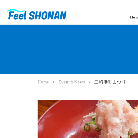
Ho
Home
>
Event＆News
>
三崎港町まつり