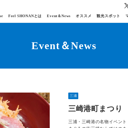
me
Feel SHONANとは
Event＆News
オススメ
観光スポット
Event＆News
三浦
三崎港町まつり
三浦・三崎港の名物イベント