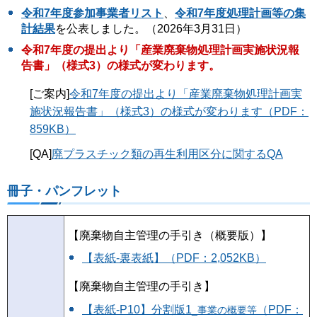
令和7年度参加事業者リスト
、
令和7年度処理計画等の集
計結果
を公表しました。（2026年3月31日）
令和7年度の提出より「産業廃棄物処理計画実施状況報
告書」（様式3）の様式が変わります。
[ご案内]
令和7年度の提出より「産業廃棄物処理計画実
施状況報告書」（様式3）の様式が変わります（PDF：
859KB）
[QA]
廃プラスチック類の再生利用区分に関するQA
冊子・パンフレット
【廃棄物自主管理の手引き（概要版）】
【表紙-裏表紙】（PDF：2,052KB）
【廃棄物自主管理の手引き】
【表紙-P10】分割版1
（PDF：
_事業の概要等