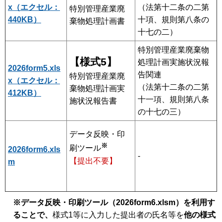
x（エクセル：
（法第十二条の二第
特別管理産業廃
440KB）
十項、規則第八条の
棄物処理計画書
十七の二）
特別管理産業廃棄物
【様式5】
処理計画実施状況報
2026form5.xls
告関連
特別管理産業廃
x（エクセル：
（法第十二条の二第
棄物処理計画実
412KB）
十一項、規則第八条
施状況報告書
の十七の三）
データ反映・印
※
刷ツール
2026form6.xls
-
【提出不要】
m
※データ反映・印刷ツール（2026form6.xlsm）を利用す
ることで、
様式1等に入力した提出者の氏名等を
他の様式