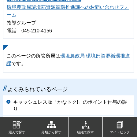
環境農政局環境部資源循環推進課へのお問い合わせフォ
ーム
指導グループ
電話：045-210-4156
このページの所管所属は
環境農政局 環境部資源循環推進
課
です。
よくみられているページ
キャッシュレス版「かなトク!」のポイント付与の誤
り
公私合同説明・相談会
選んで探す
分類から探す
組織で探す
マイトピック
神奈川県の活断層