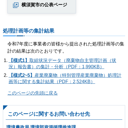
横須賀市の公表ページ
処理計画等の集計結果
令和7年度に事業者の皆様から提出された処理計画等の集
計の結果は次のとおりです。
【様式1】
取組状況データ（廃棄物自主管理計画（状
況）報告書）の集計・分析（PDF：1,990KB）
【様式2~5】
産業廃棄物（特別管理産業廃棄物）処理計
画等に関する集計結果（PDF：2,524KB）
このページの先頭に戻る
このページに関するお問い合わせ先
環境農政局 環境部資源循環推進課