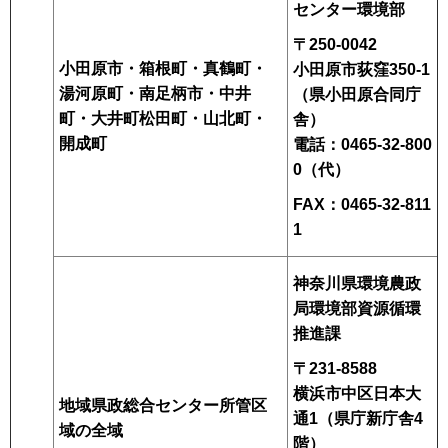
センター環境部
〒250-0042
小田原市・箱根町・真鶴町・
小田原市荻窪350-1
湯河原町・
南足柄市・中井
（県小田原合同庁
町・大井町
松田町・山北町・
舎）
開成町
電話：0465-32-800
0（代）
FAX：0465-32-811
1
神奈川県環境農政
局環境部資源循環
推進課
〒231-8588
横浜市中区日本大
地域県政総合センター所管区
通1（県庁新庁舎4
域の全域
階）