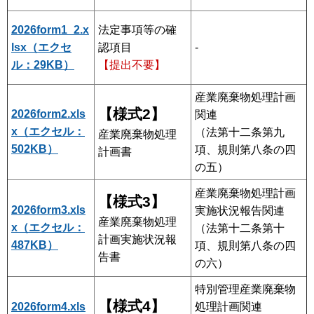
2026form1_2.x
法定事項等の確
lsx（エクセ
-
認項目
ル：29KB）
【提出不要】
産業廃棄物処理計画
【様式2】
2026form2
.xls
関連
x
（エクセル：
（法第十二条第九
産業廃棄物処理
502KB）
項、規則第八条の四
計画書
の五）
産業廃棄物処理計画
【様式3】
2026form3
.xls
実施状況報告関連
産業廃棄物処理
x
（エクセル：
（法第十二条第十
計画実施状況報
487KB）
項、規則第八条の四
告書
の六）
特別管理産業廃棄物
【様式4】
2026form4.xls
処理計画関連