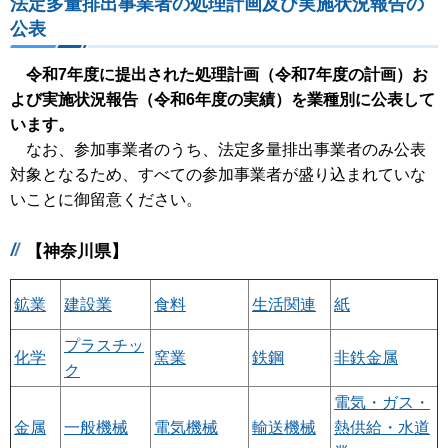
法定多量排出事業者の処理計画及び実施状況報告の
公表
令和7年度に提出された処理計画（令和7年度の計画）お
よび実施状況報告（令和6年度の実績）を業種別に公表して
います。
なお、参加事業者のうち、法定多量排出事業者のみ公表
対象となるため、すべての参加事業者が盛り込まれていな
いことに御留意ください。
【神奈川県】
鉱業
建設業
食料
生活関連
紙
プラスチッ
化学
窯業
鉄鋼
非鉄金属
ク
電気・ガス・
金属
一般機械
電気機械
輸送機械
熱供給・水道