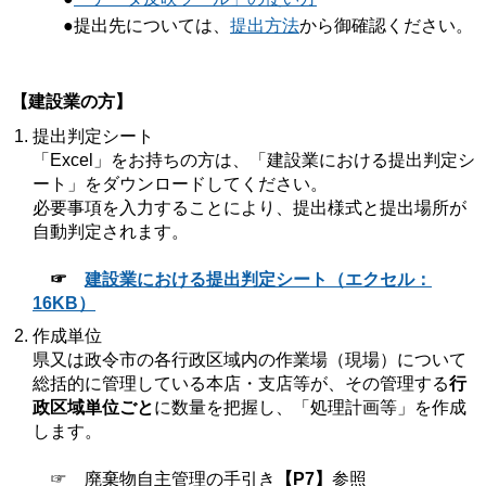
●提出先については、
提出方法
から御確認ください。
【建設業の方】
提出判定シート
「Excel」をお持ちの方は、「建設業における提出判定シ
ート」をダウンロードしてください。
必要事項を入力することにより、提出様式と提出場所が
自動判定されます。
☞
建設業における提出判定シート（エクセル：
16KB）
作成単位
県又は政令市の各行政区域内の作業場（現場）について
総括的に管理している本店・支店等が、その管理する
行
政区域単位ごと
に数量を把握し、「処理計画等」を作成
します。
☞ 廃棄物自主管理の手引き
【P7】
参照