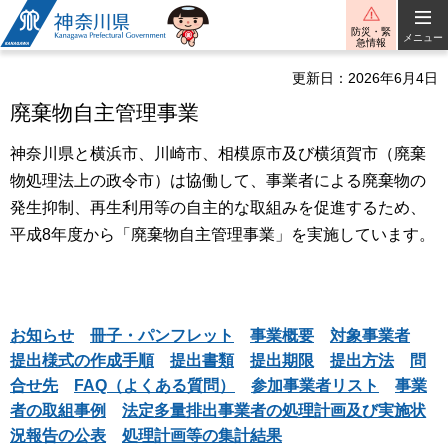
神奈川県
防災・緊
メニュー
急情報
更新日：2026年6月4日
廃棄物自主管理事業
神奈川県と横浜市、川崎市、相模原市及び横須賀市（廃棄
物処理法上の政令市）は協働して、事業者による廃棄物の
発生抑制、再生利用等の自主的な取組みを促進するため、
平成8年度から「廃棄物自主管理事業」を実施しています。
お知らせ
冊子・パンフレット
事業概要
対象事業者
提出様式の作成手順
提出書類
提出期限
提出方法
問
合せ先
FAQ（よくある質問）
参加事業者リスト
事業
者の取組事例
法定多量排出事業者の処理計画及び実施状
況報告の公表
処理計画等の集計結果