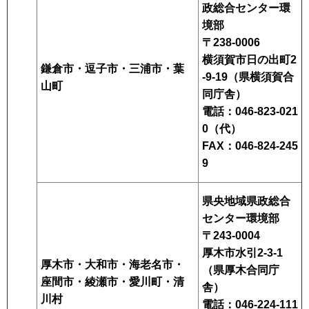
政総合センター環
境部
〒238-0006
横須賀市日の出町2
鎌倉市・逗子市・三浦市・葉
-9-19（県横須賀合
山町
同庁舎）
電話：046-823-021
0（代）
FAX：046-824-245
9
県央地域県政総合
センター環境部
〒243-0004
厚木市水引2-3-1
厚木市・大和市・海老名市・
（県厚木合同庁
座間市・綾瀬市・愛川町・清
舎）
川村
電話：046-224-111