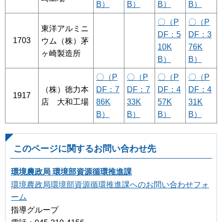
B）
B）
B）
B）
〇（P
〇（P
東洋アルミニ
DF：5
DF：3
1703
ウム（株）茅
10K
76K
ヶ崎製造所
B）
B）
〇（P
〇（P
〇（P
〇（P
（株）徳力本
DF：7
DF：7
DF：4
DF：4
1917
店 大和工場
86K
33K
57K
31K
B）
B）
B）
B）
このページに関するお問い合わせ先
環境農政局 環境部資源循環推進課
環境農政局環境部資源循環推進課へのお問い合わせフォ
ーム
指導グループ