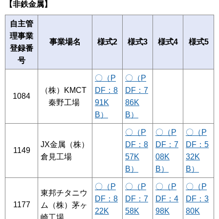
【非鉄金属】
自主管
理事業
事業場名
様式2
様式3
様式4
様式5
登録番
号
〇（P
〇（P
（株）KMCT
DF：8
DF：7
1084
秦野工場
91K
86K
B）
B）
〇（P
〇（P
〇（P
JX金属（株）
DF：8
DF：7
DF：5
1149
倉見工場
57K
08K
32K
B）
B）
B）
〇（P
〇（P
〇（P
〇（P
東邦チタニウ
DF：8
DF：7
DF：4
DF：3
1177
ム（株）茅ヶ
22K
58K
98K
80K
崎工場