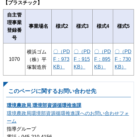
【プラスチック】
自主管
理事業
事業場名
様式2
様式3
様式4
様式5
登録番
号
〇（PD
〇（PD
〇（PD
〇（PD
横浜ゴム
1070
F：973
F：915
F：895
F：730
（株）平
KB）
KB）
KB）
KB）
塚製造所
このページに関するお問い合わせ先
環境農政局 環境部資源循環推進課
環境農政局環境部資源循環推進課へのお問い合わせフォ
ーム
指導グループ
電話：045-210-4156