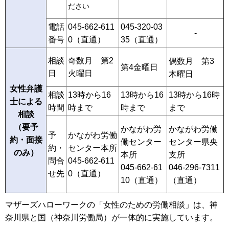
ださい
電話
045-662-611
045-320-03
-
番号
0（直通）
35（直通）
相談
奇数月 第2
偶数月 第3
第4金曜日
日
火曜日
木曜日
女性弁護
相談
13時から16
13時から16
13時から16時
士による
時間
時まで
時まで
まで
相談
（要予
かながわ労
かながわ労働
予
かながわ労働
約・面接
働センター
センター県央
約・
センター本所
のみ）
本所
支所
問合
045-662-611
045-662-61
046-296-7311
せ先
0（直通）
10（直通）
（直通）
マザーズハローワークの「女性のための労働相談」は、神
奈川県と国（神奈川労働局）が一体的に実施しています。