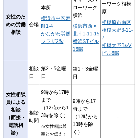
ーワーク相模
本所
ローワーク
原
横浜
女性のた
横浜市中区寿
相模原市南区
めの労働
会場
町1-4
横浜市西区
相模大野3-11-
相談
かながわ労働
北幸1-11-15
7
プラザ2階
横浜STビル
相模大野B&V
16階
ビル6階
相談
第2・5金曜
第1・3金曜
-
日
日
日
9時から17時
女性相談
まで
9時から17
員による
（12時から1
時まで
相談
相談
3時を除く）
（12時から
-
（面接・
時間
13時を除
電話相
※女性相談希
く）
談）
望とお伝えく