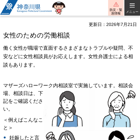
神奈川県
防災・緊
メニュー
急情報
更新日：2026年7月21日
女性のための労働相談
働く女性が職場で直面するさまざまなトラブルや疑問、不
安などに女性相談員がお応えします。女性弁護士による相
談もあります。
マザーズハローワーク内相談室で実施しています。相談会
場、相談日は、下
記をご確認くださ
い。
＜例えばこんなこ
と＞
妊娠したと言