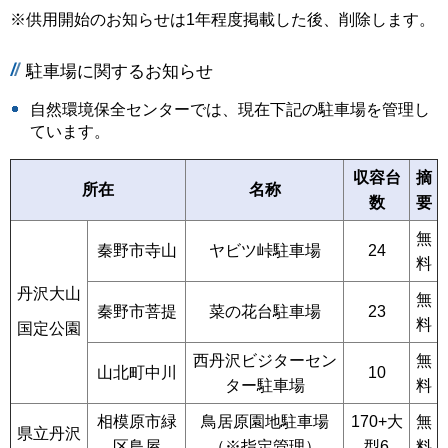
※供用開始のお知らせは1年程度掲載した後、削除します。
駐車場に関するお知らせ
自然環境保全センターでは、現在下記の駐車場を管理し
ています。
収容台
摘
所在
名称
数
要
無
秦野市寺山
ヤビツ峠駐車場
24
料
丹沢大山
無
秦野市菩提
菜の花台駐車場
23
料
国定公園
西丹沢ビジターセン
無
山北町中川
10
ター駐車場
料
相模原市緑
鳥居原園地駐車場
170+大
無
県立丹沢
区鳥屋
（※指定管理）
型6
料