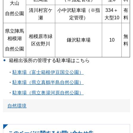
大山
清川村宮ケ
小中沢駐車場（※指
334＋
有
自然公園
瀬
定管理）
大型10
料
県立陣馬
相模原市緑
無
相模湖
鎌沢駐車場
10
区佐野川
料
自然公園
箱根出張所の管理する駐車場はこちら
・
駐車場（富士箱根伊豆国立公園）
・
駐車場（県立真鶴半島自然公園）
・
駐車場（県立奥湯河原自然公園）
自然環境