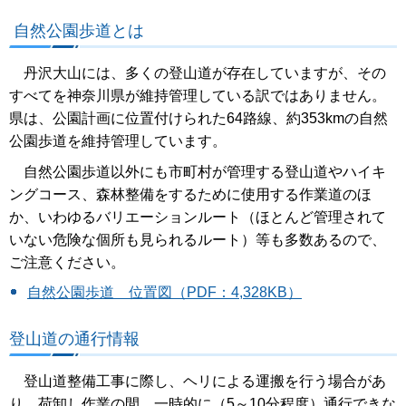
自然公園歩道とは
丹沢大山には、多くの登山道が存在していますが、その
すべてを神奈川県が維持管理している訳ではありません。
県は、公園計画に位置付けられた64路線、約353kmの自然
公園歩道を維持管理しています。
自然公園歩道以外にも市町村が管理する登山道やハイキ
ングコース、森林整備をするために使用する作業道のほ
か、いわゆるバリエーションルート（ほとんど管理されて
いない危険な個所も見られるルート）等も多数あるので、
ご注意ください。
自然公園歩道 位置図（PDF：4,328KB）
登山道の通行情報
登山道整備工事に際し、ヘリによる運搬を行う場合があ
り、荷卸し作業の間、一時的に（5～10分程度）通行できな