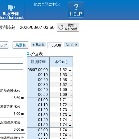
他の言語に翻訳
観測時刻
2026/08/07 03:50
ップ
局選択
36/38
水位表
観測時刻
水位
(m)
08/07 00:00
-1.52
→
00:10
-1.53
↓
00:20
-1.58
↓
00:30
-1.62
↓
00:40
-1.66
↓
氾濫危険水位
00:50
-1.69
↓
3.60
m
01:00
-1.71
↓
01:10
-1.72
↓
避難判断水位
01:20
-1.73
↓
3.00
m
01:30
-1.73
→
01:40
-1.74
↓
氾濫注意水位
01:50
-1.74
→
3.00
m
02:00
-1.74
→
02:10
-1.74
→
水防団待機水位