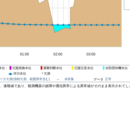
水位
氾濫危険水位
避難判断水位
氾濫注意水位
水防団待機水位
河川水位
欠測
*
ータ欠測(強制欠測、範囲異常含む)
未収集
正常
--
データ
は、速報値であり、観測機器の故障や通信異常による異常値がそのまま表示されてし