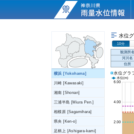
水位グ
10分
観測所
河川名
住所
水位グラ
横浜 [Yokohama]
水位
(m)
川崎 [Kawasaki]
湘南 [Shonan]
三浦半島 [Miura Pen.]
相模原 [Sagamihara]
県央 [Ken-o]
足柄上 [Ashigara-kami]