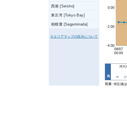
西湘 [Seisho]
東京湾 [Tokyo Bay]
相模灘 [Sagaminada]
※エリアマップの区分について
河川
デ
**
雨量･水位値