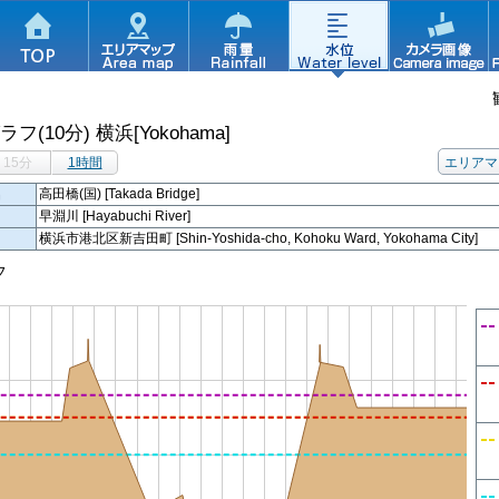
ラフ(10分)
横浜[Yokohama]
15分
1時間
エリアマ
名
高田橋(国) [Takada Bridge]
早淵川 [Hayabuchi River]
横浜市港北区新吉田町 [Shin-Yoshida-cho, Kohoku Ward, Yokohama City]
フ