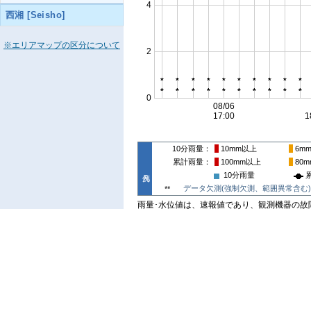
西湘 [Seisho]
※エリアマップの区分について
10分雨量
10mm
以上
6m
累計雨量
100mm
以上
80m
10分雨量
データ欠測(強制欠測、範囲異常含む)
**
雨量･水位値は、速報値であり、観測機器の故