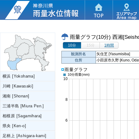
雨量グラフ(10分)
西湘[Seisho
10分
15分
1時間
観測所名
矢住芝 [Yasumisiba]
住所
小田原市久野 [Kuno, Odawa
雨量グラフ
10分雨量
(mm)
横浜 [Yokohama]
川崎 [Kawasaki]
湘南 [Shonan]
三浦半島 [Miura Pen.]
相模原 [Sagamihara]
県央 [Ken-o]
足柄上 [Ashigara-kami]