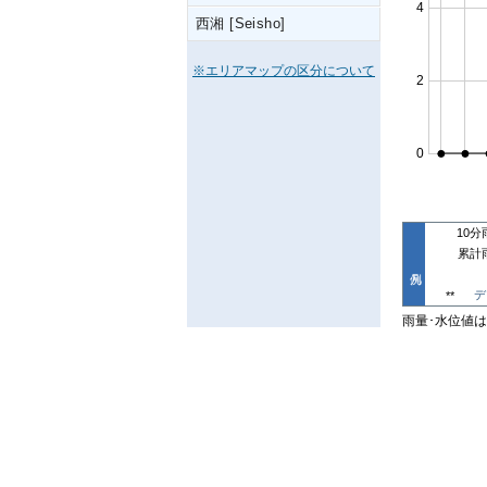
西湘 [Seisho]
※エリアマップの区分について
10分
累計
デ
**
雨量･水位値