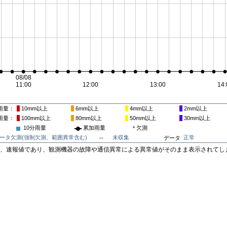
雨量
10mm
以上
6mm
以上
4mm
以上
2mm
以上
雨量
100mm
以上
80mm
以上
50mm
以上
30mm
以上
10分雨量
累加雨量
欠測
*
ータ欠測(強制欠測、範囲異常含む)
未収集
正常
--
データ
は、速報値であり、観測機器の故障や通信異常による異常値がそのまま表示されてし