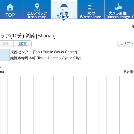
ラフ(10分)
湘南[Shonan]
15分
1時間
エリアマ
名
東部センター [Tobu Public Works Center]
綾瀬市寺尾本町 [Terao-Honcho, Ayase City]
フ
m)
累計雨