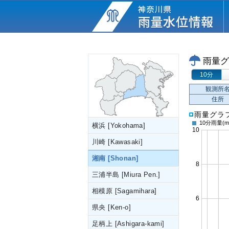
雨量グ
10分
観測所
住所
雨量グラ
10分雨量
(m
横浜 [Yokohama]
川崎 [Kawasaki]
湘南 [Shonan]
三浦半島 [Miura Pen.]
相模原 [Sagamihara]
県央 [Ken-o]
足柄上 [Ashigara-kami]