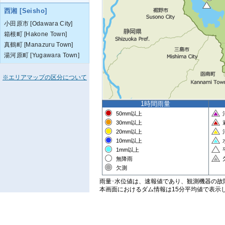
西湘 [Seisho]
小田原市 [Odawara City]
箱根町 [Hakone Town]
真鶴町 [Manazuru Town]
湯河原町 [Yugawara Town]
※エリアマップの区分について
1時間雨量
50mm
以上
30mm
以上
20mm
以上
10mm
以上
1mm以上
無降雨
欠測
雨量･水位値は、速報値であり、観測機器の故
本画面におけるダム情報は15分平均値で表示