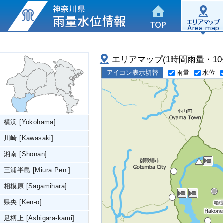
エリアマップ(1時間雨量・10
雨量
水位
アイコン表示切替
横浜 [Yokohama]
川崎 [Kawasaki]
湘南 [Shonan]
三浦半島 [Miura Pen.]
相模原 [Sagamihara]
県央 [Ken-o]
足柄上 [Ashigara-kami]