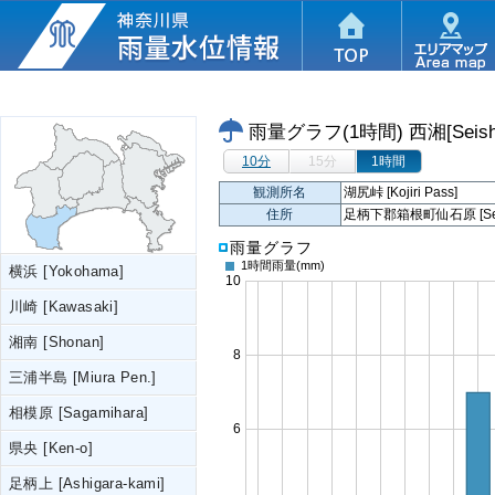
雨量グラフ(1時間)
西湘[Seish
10分
15分
1時間
観測所名
湖尻峠 [Kojiri Pass]
住所
足柄下郡箱根町仙石原 [Sengoku
雨量グラフ
1時間雨量
(mm)
横浜 [Yokohama]
川崎 [Kawasaki]
湘南 [Shonan]
三浦半島 [Miura Pen.]
相模原 [Sagamihara]
県央 [Ken-o]
足柄上 [Ashigara-kami]