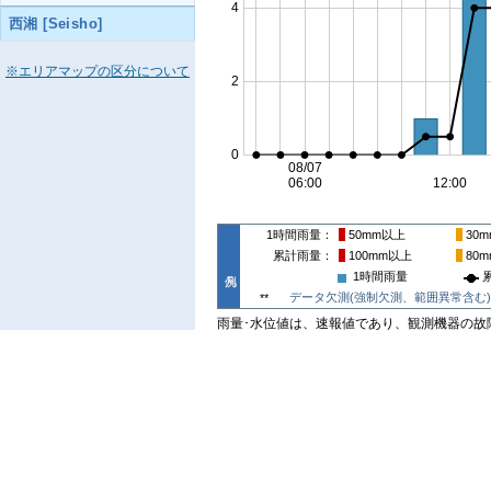
西湘 [Seisho]
※エリアマップの区分について
1時間雨量
50mm
以上
30m
累計雨量
100mm
以上
80m
1時間雨量
データ欠測(強制欠測、範囲異常含む)
**
雨量･水位値は、速報値であり、観測機器の故