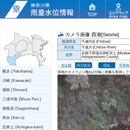
カメラ画像
西湘[Seisho]
観測所名
千歳付近 [Chitose]
河川名
千歳川 [Chitose River]
足柄下郡湯河原町宮上 [Miyakami,
住所
Ashigarashimo County]
水位標
河川状況
現在
平常時
横浜 [Yokohama]
現地のカメラより概ね2分毎に画像を取得して
川崎 [Kawasaki]
湘南 [Shonan]
三浦半島 [Miura Pen.]
相模原 [Sagamihara]
県央 [Ken-o]
足柄上 [Ashigara-kami]