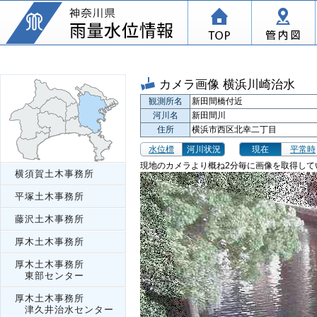
カメラ画像 横浜川崎治水
観測所名
新田間橋付近
河川名
新田間川
住所
横浜市西区北幸二丁目
水位標
河川状況
現在
平常時
現地のカメラより概ね2分毎に画像を取得して
横須賀土木事務所
平塚土木事務所
藤沢土木事務所
厚木土木事務所
厚木土木事務所
東部センター
厚木土木事務所
津久井治水センター