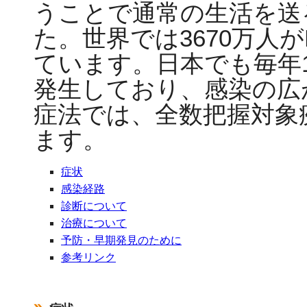
うことで通常の生活を送
た。世界では3670万人
ています。日本でも毎年1
発生しており、感染の広
症法では、全数把握対象
ます。
症状
感染経路
診断について
治療について
予防・早期発見のために
参考リンク