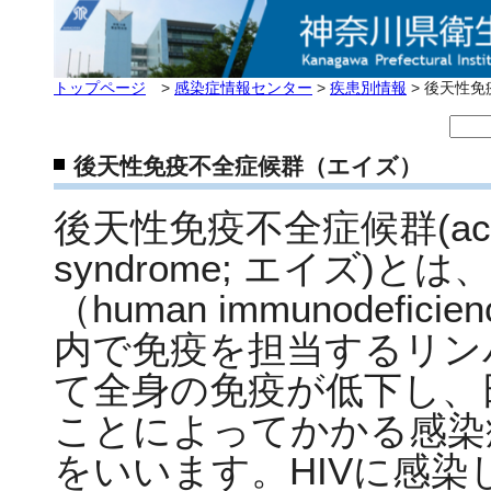
トップページ
>
感染症情報センター
>
疾患別情報
> 後天性
後天性免疫不全症候群（エイズ）
後天性免疫不全症候群(acquire
syndrome; エイズ)
（human immunodefici
内で免疫を担当するリン
て全身の免疫が低下し、
ことによってかかる感染
をいいます。HIVに感