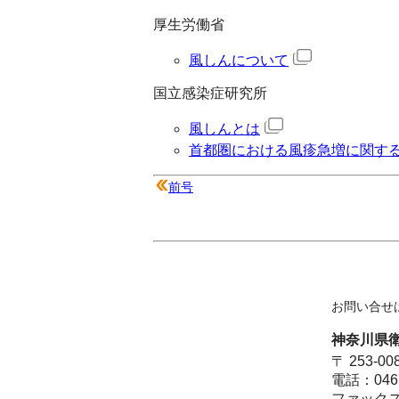
厚生労働省
風しんについて
国立感染症研究所
風しんとは
首都圏における風疹急増に関する
前号
お問い合せ
神奈川県
〒 253
電話：0467
ファックス：