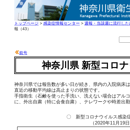
トップページ
>
感染症情報センター
>
週報・当該週に流行した
報（43）
前号
神奈川県 新型コロナ
神奈川県では報告数が多い日が続き、県内の入院病床は
直近の移動平均線は高止まりの状態です。
手指衛生（石鹸を使った手洗い、洗えない場合はアル
に、外出自粛（特に会食自粛）、テレワークや時差出
〇 新型コロナウイルス感染症
（2020年11月19