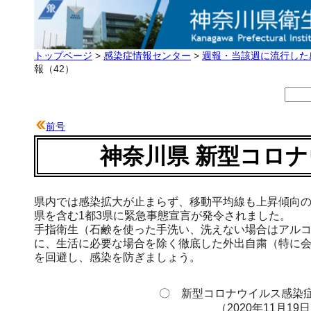
トップページ
>
感染症情報センター
>
週報・当該週に流行した
報（42）
前号
神奈川県 新型コロナ
県内では感染拡大が止まらず、移動平均線も上昇傾向の
県を含む1都3県に緊急事態宣言が発令されました。
手指衛生（石鹸を使った手洗い、洗えない場合はアル
に、生活に必要な場合を除く徹底した外出自粛（特に会
を回避し、感染を防ぎましょう。
〇 新型コロナウイルス感染症
（2020年11月19