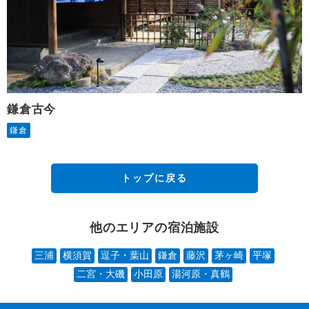
鎌倉古今
鎌倉
トップに戻る
他のエリアの宿泊施設
三浦
横須賀
逗子・葉山
鎌倉
藤沢
茅ヶ崎
平塚
二宮・大磯
小田原
湯河原・真鶴