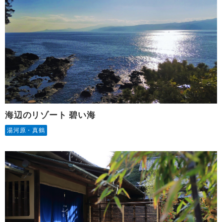
海辺のリゾート 碧い海
湯河原・真鶴