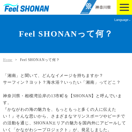
Language
Feel SHONANって何？
Home
>
Feel SHONANって何？
「湘南」と聞いて、どんなイメージを持ちますか？
サーフィン？ヨット？海水浴？いったい「湘南」ってどこ？
神奈川県・相模湾沿岸の13市町を【SHONAN】と呼んでいま
す。
『かながわの海の魅力を、もっともっと多くの人に伝えた
い！』そんな思いから、さまざまなマリンスポーツやビーチで
の活動を通じ、SHONANエリアの魅力を国内外にアピールして
いく「かながわシープロジェクト」が、発足しました。