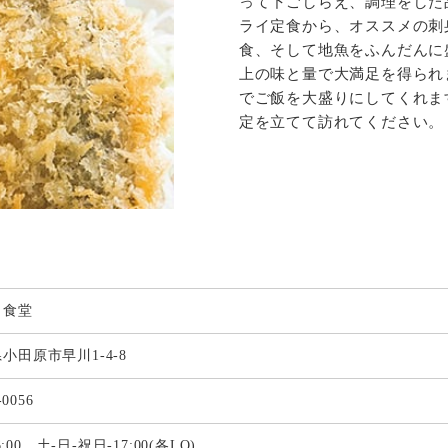
って下ごしらえ、調理をした
ライ定食から、オススメの刺
食、そして地魚をふんだんに
上の味と量で大満足を得られ
でご飯を大盛りにしてくれま
定を立てて訪れてください。
し食堂
小田原市早川1-4-8
-0056
16:00、土-日-祝日-17:00(各LO)