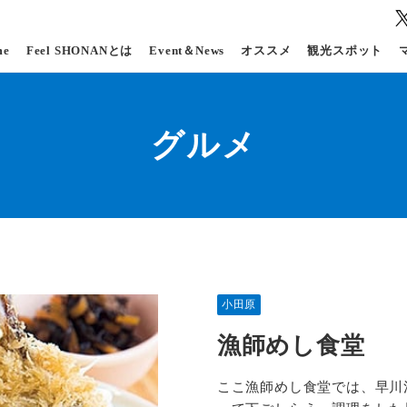
me
Feel SHONANとは
Event＆News
オススメ
観光スポット
グルメ
小田原
漁師めし食堂
ここ漁師めし食堂では、早川