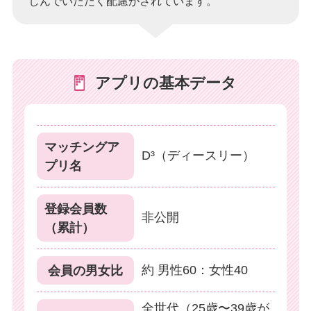
しんでいただく配慮がされています。
アプリの基本データ
マッチングア
D³（ディースリー）
プリ名
登録会員数
非公開
（累計）
約 男性60：女性40
会員の男女比
全世代（25歳〜39歳が