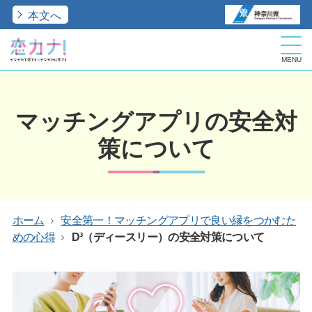
本文へ
MENU
こ
こ
か
ら
マッチングアプリの安全対
本
文
で
策について
す。
ホーム
安全第一！マッチングアプリで良い縁をつかむた
めの心得
D³（ディースリー）の安全対策について